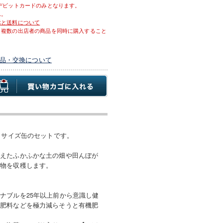
デビットカードのみとなります。
ん。
示と送料について
、複数の出店者の商品を同時に購入すること
品・交換について
りサイズ缶のセットです。
蓄えたふかふかな土の畑や田んぼが
作物を収穫します。
ナブルを25年以上前から意識し健
学肥料などを極力減らそうと有機肥