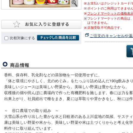
お支払いはクレジットカード/
ポイントのご利用はできませ
フレンドマーケットの価格表
フレンドマーケットの商品は
はできません。
店舗受取不可商品です。
ご注文のキャンセルや返
比較対象にする
商品情報
香料、保存料、乳化剤などの添加物を一切使用せずに、
「体と環境にやさしく、北のめぐみ」をたっぷり詰め込んだ190g飲みき
美味しいジュースは美味しい野菜から。美味しい野菜は豊かな土から。
収穫後の畑や田んぼに農場内で作った有機肥料を施します。春には力を
出来上がり、社員総出で種をまき、夏には草取りや芽かきをし、秋には
～ 谷口農場での取り組み ～
大雪山系が作り出した豊かな水と日較差のある上川盆地の気候、サスティ
康は美味しい野菜や米から、美味しい野菜や米は土づくりからと考え化
料作りに取り組んでいます。