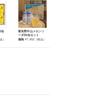
0缶
富良野中山メロンソ
ーダ30缶セット
税込）
価格
¥7,452（税込）