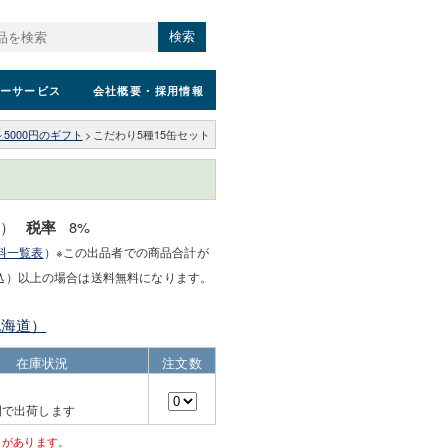
検索
ーサービス
会社概要
・採用情報
～5000円のギフト
>
こだわり5種15缶セット
込）
8%
税率
料一覧表
）※この出品者での商品合計が
込）以上の場合は送料無料になります。
北海道）
在庫状況
注文数
間で出荷します
とがあります。