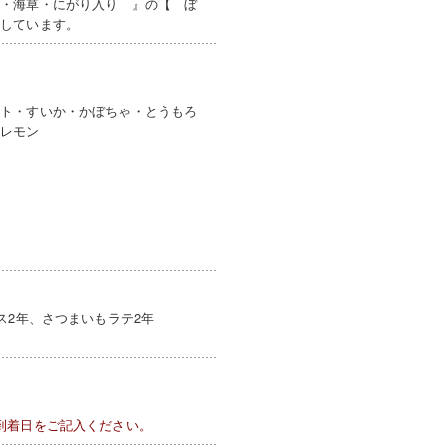
末・海草・にがり入り 』の【 ぼ
をしています。
ート・すいか・かぼちゃ・とうもろ
・レモン
ス2年、さつまいもラテ2年
到着日をご記入ください。