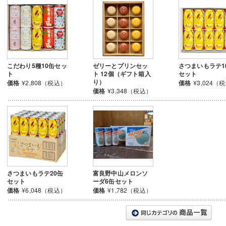
こだわり5種10缶セッ
ゼリーとプリンセッ
さつまいもラテ1
ト
ト 12個（ギフト箱入
セット
り）
価格
¥2,808（税込）
価格
¥3,024（
価格
¥3,348（税込）
さつまいもラテ20缶
富良野中山メロンソ
セット
ーダ6缶セット
価格
¥6,048（税込）
価格
¥1,782（税込）