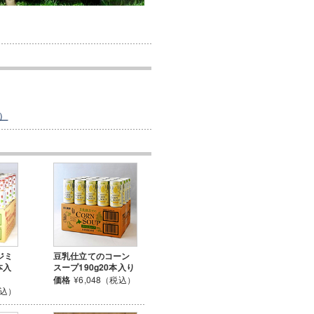
）
ジミ
豆乳仕立てのコーン
本入
スープ190g20本入り
価格
¥6,048（税込）
税込）