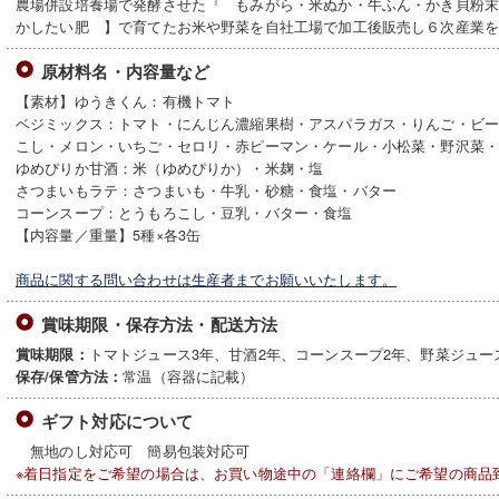
農場併設培養場で発酵させた『 もみがら・米ぬか・牛ふん・かき貝粉
かしたい肥 】で育てたお米や野菜を自社工場で加工後販売し６次産業
原材料名・内容量など
【素材】ゆうきくん：有機トマト
ベジミックス：トマト・にんじん濃縮果樹・アスパラガス・りんご・ビ
こし・メロン・いちご・セロリ・赤ピーマン・ケール・小松菜・野沢菜
ゆめぴりか甘酒：米（ゆめぴりか）・米麹・塩
さつまいもラテ：さつまいも・牛乳・砂糖・食塩・バター
コーンスープ：とうもろこし・豆乳・バター・食塩
【内容量／重量】5種×各3缶
商品に関する問い合わせは生産者までお願いいたします。
賞味期限・保存方法・配送方法
トマトジュース3年、甘酒2年、コーンスープ2年、野菜ジュー
賞味期限：
常温（容器に記載）
保存/保管方法：
ギフト対応について
無地のし対応可 簡易包装対応可
※着日指定をご希望の場合は、お買い物途中の「連絡欄」にご希望の商品