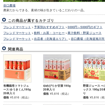
谷口農場
農家だからできる、素材の味が生きているこだわりの一品。
この商品が属するカテゴリ
フレンドマーケット
>
予算別おすすめギフト
>
3000円～5000円のギフト
フレンドマーケット
>
飲料・お茶・コーヒー
>
果汁飲料・野菜ジュース
フレンドマーケット
>
出店者（北海道エリア）
>
谷口農場（北海道旭川市
関連商品
有機栽培トマトジュ
ゆめぴりか甘酒 190g
野菜ジュース べ
ース ゆうきくん190g
20本入り
ックス 190g 20
20本入り
り
価格
¥5,616（税込）
価格
¥5,616（税込）
価格
¥5,616（