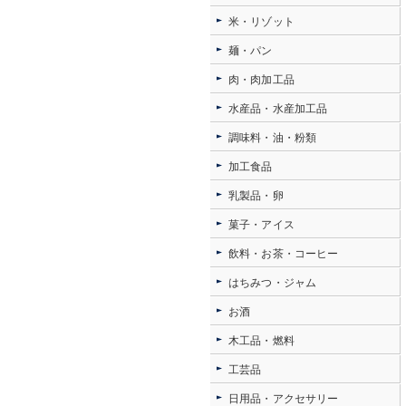
米・リゾット
麺・パン
肉・肉加工品
水産品・水産加工品
調味料・油・粉類
加工食品
乳製品・卵
菓子・アイス
飲料・お茶・コーヒー
はちみつ・ジャム
お酒
木工品・燃料
工芸品
日用品・アクセサリー