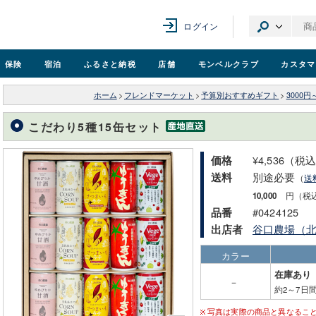
ログイン
保険
宿泊
ふるさと納税
店舗
モンベル
クラブ
カスタマ
ホーム
>
フレンドマーケット
>
予算別おすすめギフト
>
3000円
こだわり5種15缶セット
¥4,536（税
価格
別途必要
送料
（
送
10,000
円（税
#0424125
品番
谷口農場（
出店者
カラー
在庫あり
－
約2～7日
写真は実際の商品と異なるこ