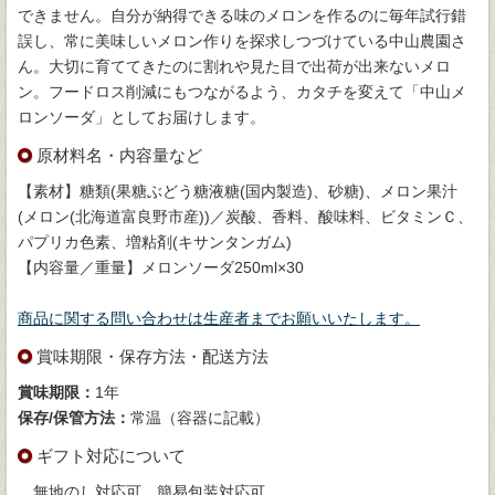
できません。自分が納得できる味のメロンを作るのに毎年試行錯
誤し、常に美味しいメロン作りを探求しつづけている中山農園さ
ん。大切に育ててきたのに割れや見た目で出荷が出来ないメロ
ン。フードロス削減にもつながるよう、カタチを変えて「中山メ
ロンソーダ」としてお届けします。
原材料名・内容量など
【素材】糖類(果糖ぶどう糖液糖(国内製造)、砂糖)、メロン果汁
(メロン(北海道富良野市産))／炭酸、香料、酸味料、ビタミンＣ、
パプリカ色素、増粘剤(キサンタンガム)
【内容量／重量】メロンソーダ250ml×30
商品に関する問い合わせは生産者までお願いいたします。
賞味期限・保存方法・配送方法
賞味期限：
1年
保存/保管方法：
常温（容器に記載）
ギフト対応について
無地のし対応可 簡易包装対応可