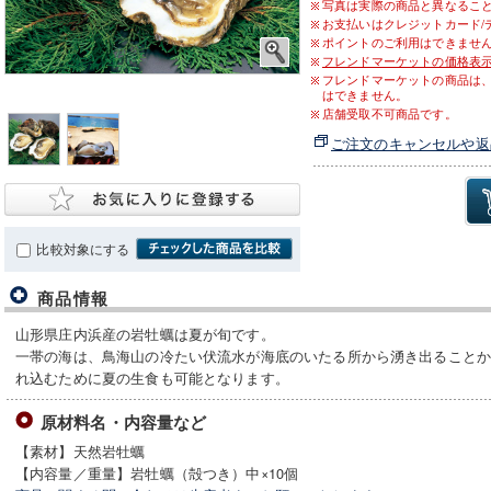
写真は実際の商品と異なるこ
お支払いはクレジットカード/
ポイントのご利用はできませ
フレンドマーケットの価格表
フレンドマーケットの商品は
はできません。
店舗受取不可商品です。
ご注文のキャンセルや返
比較対象にする
商品情報
山形県庄内浜産の岩牡蠣は夏が旬です。
一帯の海は、鳥海山の冷たい伏流水が海底のいたる所から湧き出ること
れ込むために夏の生食も可能となります。
原材料名・内容量など
【素材】天然岩牡蠣
【内容量／重量】岩牡蠣（殻つき）中×10個