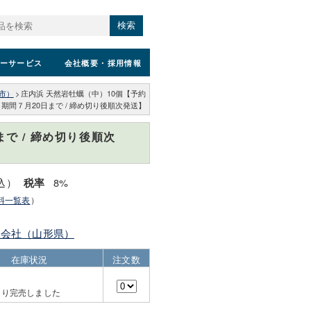
検索
ーサービス
会社概要
・採用情報
市）
>
庄内浜 天然岩牡蠣（中）10個【予約
期間７月20日まで / 締め切り後順次発送】
で / 締め切り後順次
税込）
8%
税率
料一覧表
）
限会社（山形県）
在庫状況
注文数
より完売しました