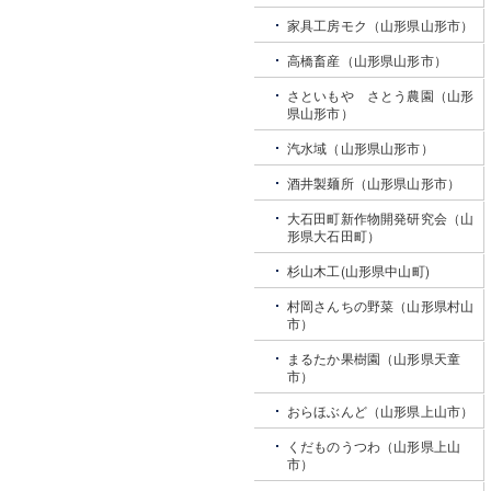
家具工房モク（山形県山形市）
高橋畜産（山形県山形市）
さといもや さとう農園（山形
県山形市）
汽水域（山形県山形市）
酒井製麺所（山形県山形市）
大石田町新作物開発研究会（山
形県大石田町）
杉山木工(山形県中山町)
村岡さんちの野菜（山形県村山
市）
まるたか果樹園（山形県天童
市）
おらほぶんど（山形県上山市）
くだものうつわ（山形県上山
市）