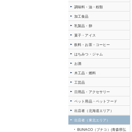
調味料・油・粉類
加工食品
乳製品・卵
菓子・アイス
飲料・お茶・コーヒー
はちみつ・ジャム
お酒
木工品・燃料
工芸品
日用品・アクセサリー
ペット用品・ペットフード
出店者（北海道エリア）
出店者（東北エリア）
BUNACO（ブナコ）(青森県弘