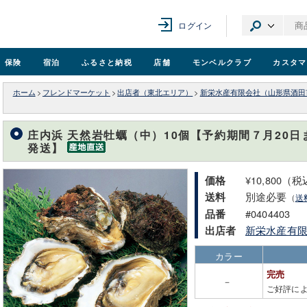
ログイン
保険
宿泊
ふるさと納税
店舗
モンベル
クラブ
カスタマ
ホーム
>
フレンドマーケット
>
出店者（東北エリア）
>
新栄水産有限会社（山形県酒田
庄内浜 天然岩牡蠣（中）10個【予約期間７月20日ま
発送】
¥10,800（
価格
別途必要
送料
（
送
#0404403
品番
新栄水産有
出店者
カラー
完売
－
ご好評に