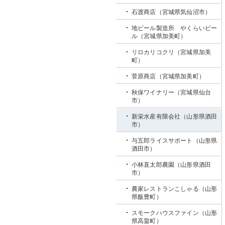
石渡商店（宮城県気仙沼市）
地ビール製造所 やくらいビー
ル（宮城県加美町）
リロカリコクリ（宮城県加美
町）
菅原商店（宮城県加美町）
秋保ワイナリー（宮城県仙台
市）
新栄水産有限会社（山形県酒田
市）
与五郎ライスサポート（山形県
酒田市）
小林直太郎農園（山形県酒田
市）
農家レストランこしゃる（山形
県飯豊町）
スモークハウスファイン（山形
県高畠町）