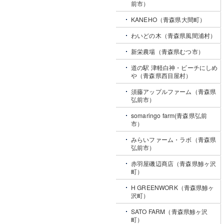
前市）
KANEHO（青森県大間町）
わいどの木（青森県風間浦村）
新栄農場（青森県むつ市）
道の駅 津軽白神・ビーチにしめ
や（青森県西目屋村）
須藤アップルファーム（青森県
弘前市）
somaringo farm(青森県弘前
市）
みらいファーム・ラボ（青森県
弘前市）
赤羽屋磯辺商店（青森県鯵ヶ沢
町）
H GREENWORK（青森県鯵ヶ
沢町）
SATO FARM（青森県鯵ヶ沢
町）