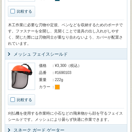
比較する
木工作業に必要な刃物や定規、ペンなどを収納するためのポーチで
す。ファスナーを全開し、見開くことで道具の出し入れがしやす
く、閉じた際には刃物同士が重なり合わないよう、カバーが配置さ
れています。
メッシュ フェイスシールド
価格
¥3,300（税込）
品番
#1690103
重量
222g
カラー
比較する
刈払機を使用する作業時に小石などの飛来物から顔を守るフェイス
シールドです。メッシュにより曇らず快適に作業できます。
スネーク ガード ゲーター