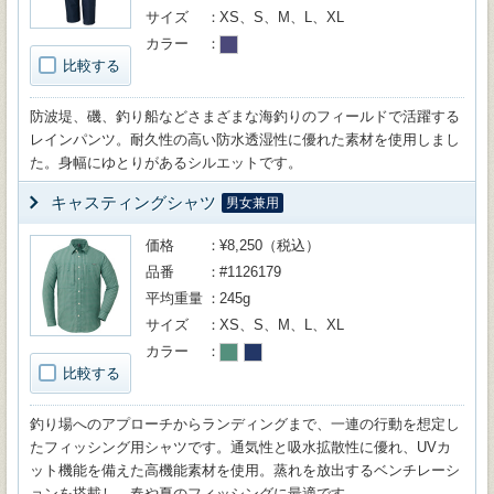
サイズ
XS、S、M、L、XL
カラー
比較する
防波堤、磯、釣り船などさまざまな海釣りのフィールドで活躍する
レインパンツ。耐久性の高い防水透湿性に優れた素材を使用しまし
た。身幅にゆとりがあるシルエットです。
キャスティングシャツ
男女兼用
価格
¥8,250（税込）
品番
#1126179
平均重量
245g
サイズ
XS、S、M、L、XL
カラー
比較する
釣り場へのアプローチからランディングまで、一連の行動を想定し
たフィッシング用シャツです。通気性と吸水拡散性に優れ、UVカ
ット機能を備えた高機能素材を使用。蒸れを放出するベンチレーシ
ョンを搭載し、春や夏のフィッシングに最適です。