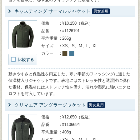
キャスティング サーマルジャケット
男女兼用
価格
¥18,150（税込）
品番
#1126191
平均重量
266g
サイズ
XS、S、M、L、XL
カラー
比較する
動きやすさと保温性を両立した、寒い季節のフィッシングに適した
保温材入りジャケットです。表地にはストレッチ性と透湿性に優れ
た素材、保温材にはストレッチ性を備え、濡れや湿気に強いエクセ
ロフトを封入しています。
クリマエア アングラージャケット
男女兼用
価格
¥12,650（税込）
品番
#1106694
平均重量
408g
サイズ
XS、S、M、L、XL