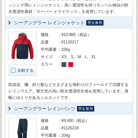
ッシング用レインジャケット。高い透湿性を持つモンベル独自の防
水透湿性素材「スーパー ドライテック」を使用しています。
シーアングラー レインジャケット
男女兼用
価格
¥19,800（税込）
品番
#1126217
平均重量
326g
サイズ
XS、S、M、L、XL
カラー
比較する
防波堤、磯、釣り船などさまざまな海釣りのフィールドで活躍する
レインウエア。耐久性の高い防水透湿性生地を使用しています。身
幅にゆとりがあるシルエットです。
シーアングラー レインパンツ
男女兼用
価格
¥9,600（税込）
品番
#1126218
平均重量
204g