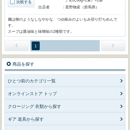
／めん80g×2束）×2袋
比較する
出店者
星野物産（群馬県）
麺は柳のようなしなやかな、つゆ絡みのよいもみ切り打ちめんで
す。
スープは醤油味と味噌味の2種類です。
1
商品を探す
ひとつ前のカテゴリ一覧
オンラインストア トップ
クロージング 衣類から探す
ギア 道具から探す