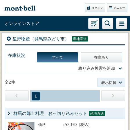
メニュー
ログイン
オンラインストア
星野物産（群馬県みどり市）
産地直送
在庫状況
すべて
在庫あり
絞り込み検索を追加
全2件
表示切替
1
群馬の郷土料理 おっ切り込みセット
産地直送
価格
¥2,160（税込）