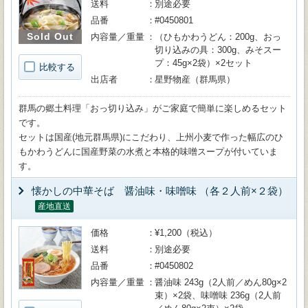
送料
別途必要
品番
#0450801
Sold Out
内容量／重量
（ひもかわうどん：200g、おっ
切り込みの具：300g、みそスー
プ：45g×2袋）×2セット
比較する
出店者
星野物産（群馬県）
群馬の郷土料理「おっ切り込み」がご家庭で簡単に楽しめるセット
です。
セットは国産(地元群馬県)にこだわり、上州小麦で作った幅広のひ
もかわうどんに国産野菜の水煮と本格的味噌スープが付いていま
す。
懐かしの中華そば 醤油味・味噌味 （各２人前×２袋）
産地直送
価格
¥1,200（税込）
送料
別途必要
品番
#0450802
内容量／重量
醤油味 243g（2人前／めん80g×2
束）×2袋、味噌味 236g（2人前