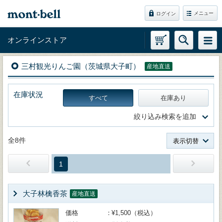
メニュー
ログイン
オンラインストア
三村観光りんご園（茨城県大子町）
産地直送
在庫状況
すべて
在庫あり
絞り込み検索を追加
全8件
表示切替
1
大子林檎香茶
産地直送
価格
¥1,500（税込）