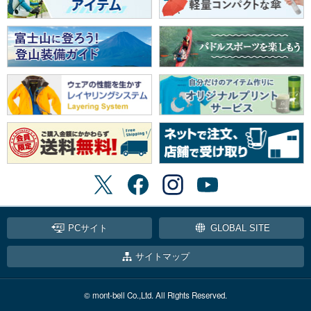
PCサイト
GLOBAL SITE
サイトマップ
© mont-bell Co.,Ltd. All Rights Reserved.