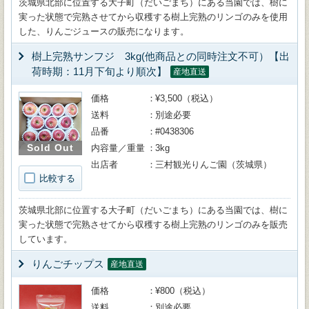
茨城県北部に位置する大子町（だいごまち）にある当園では、樹に
実った状態で完熟させてから収穫する樹上完熟のリンゴのみを使用
した、りんごジュースの販売になります。
樹上完熟サンフジ 3kg(他商品との同時注文不可）【出
荷時期：11月下旬より順次】
産地直送
価格
¥3,500（税込）
送料
別途必要
品番
#0438306
Sold Out
内容量／重量
3kg
出店者
三村観光りんご園（茨城県）
比較する
茨城県北部に位置する大子町（だいごまち）にある当園では、樹に
実った状態で完熟させてから収穫する樹上完熟のリンゴのみを販売
しています。
りんごチップス
産地直送
価格
¥800（税込）
送料
別途必要