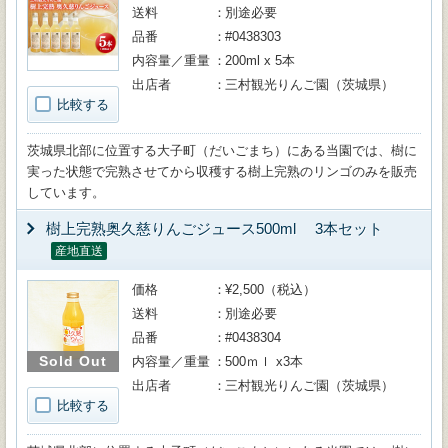
送料
別途必要
品番
#0438303
内容量／重量
200ml x 5本
出店者
三村観光りんご園（茨城県）
比較する
茨城県北部に位置する大子町（だいごまち）にある当園では、樹に
実った状態で完熟させてから収穫する樹上完熟のリンゴのみを販売
しています。
樹上完熟奥久慈りんごジュース500ml 3本セット
産地直送
価格
¥2,500（税込）
送料
別途必要
品番
#0438304
Sold Out
内容量／重量
500ｍｌ x3本
出店者
三村観光りんご園（茨城県）
比較する