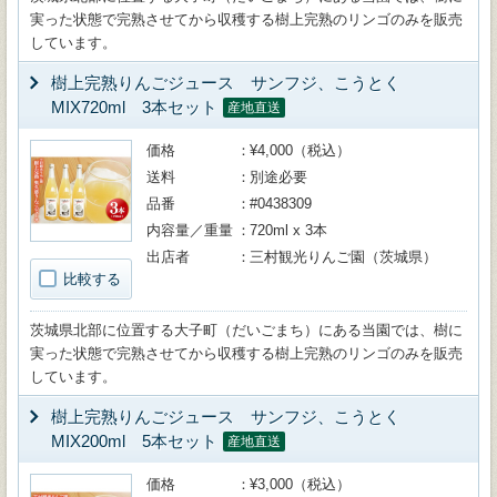
実った状態で完熟させてから収穫する樹上完熟のリンゴのみを販売
しています。
樹上完熟りんごジュース サンフジ、こうとく
MIX720ml 3本セット
産地直送
価格
¥4,000（税込）
送料
別途必要
品番
#0438309
内容量／重量
720ml x 3本
出店者
三村観光りんご園（茨城県）
比較する
茨城県北部に位置する大子町（だいごまち）にある当園では、樹に
実った状態で完熟させてから収穫する樹上完熟のリンゴのみを販売
しています。
樹上完熟りんごジュース サンフジ、こうとく
MIX200ml 5本セット
産地直送
価格
¥3,000（税込）