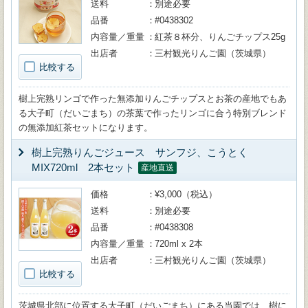
送料
別途必要
品番
#0438302
内容量／重量
紅茶８杯分、りんごチップス25g
出店者
三村観光りんご園（茨城県）
比較する
樹上完熟リンゴで作った無添加りんごチップスとお茶の産地でもあ
る大子町（だいごまち）の茶葉で作ったリンゴに合う特別ブレンド
の無添加紅茶セットになります。
樹上完熟りんごジュース サンフジ、こうとく
MIX720ml 2本セット
産地直送
価格
¥3,000（税込）
送料
別途必要
品番
#0438308
内容量／重量
720ml x 2本
出店者
三村観光りんご園（茨城県）
比較する
茨城県北部に位置する大子町（だいごまち）にある当園では、樹に