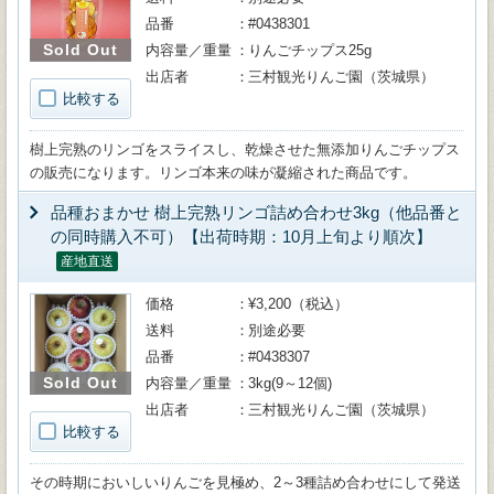
品番
#0438301
Sold Out
内容量／重量
りんごチップス25g
出店者
三村観光りんご園（茨城県）
比較する
樹上完熟のリンゴをスライスし、乾燥させた無添加りんごチップス
の販売になります。リンゴ本来の味が凝縮された商品です。
品種おまかせ 樹上完熟リンゴ詰め合わせ3kg（他品番と
の同時購入不可）【出荷時期：10月上旬より順次】
産地直送
価格
¥3,200（税込）
送料
別途必要
品番
#0438307
Sold Out
内容量／重量
3kg(9～12個)
出店者
三村観光りんご園（茨城県）
比較する
その時期においしいりんごを見極め、2～3種詰め合わせにして発送