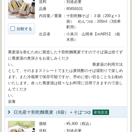
送料
別途必要
品番
#0459101
内容量／重量
十割乾麵そば：３袋（200ｇ×３
袋） めんつゆ：200ml（3倍希
釈用）
比較する
出店者
小来川 山帰来【㈱NRS】（栃
木県）
蕎麦湯を飲むために製造した十割乾麵蕎麦ですのでそば湯は捨てず
に蕎麦湯の奥深さをお楽しみくださ
い。 蕎麦湯の利用方法
として、そのままストレートでまたは麦焼酎のそば湯割りで楽しめ
ます。また冷蔵庫で保存可能ですが、早めに使い切ることをお勧め
いたします。余った蕎麦湯は様々なお料理に活用できますので楽し
んでくださ
い
栄養
日光産十割乾麵蕎麦（6袋）＋そばつゆ
産地直送
価格
¥5,400（税込）
送料
別途必要