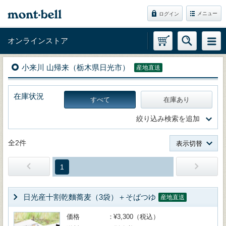
メニュー
ログイン
オンラインストア
小来川 山帰来（栃木県日光市）
産地直送
在庫状況
すべて
在庫あり
絞り込み検索を追加
全2件
表示切替
1
日光産十割乾麵蕎麦（3袋）＋そばつゆ
産地直送
価格
¥3,300（税込）