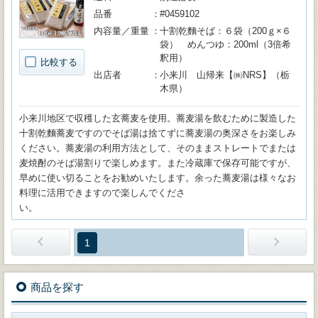
品番
#0459102
内容量／重量
十割乾麵そば：６袋（200ｇ×６
袋） めんつゆ：200ml（3倍希
釈用）
比較する
出店者
小来川 山帰来【㈱NRS】（栃
木県）
小来川地区で収穫した玄蕎麦を使用。蕎麦湯を飲むために製造した
十割乾麵蕎麦ですのでそば湯は捨てずに蕎麦湯の奥深さをお楽しみ
ください。蕎麦湯の利用方法として、そのままストレートでまたは
麦焼酎のそば湯割りで楽しめます。また冷蔵庫で保存可能ですが、
早めに使い切ることをお勧めいたします。余った蕎麦湯は様々なお
料理に活用できますので楽しんでくださ
い
1
商品を探す