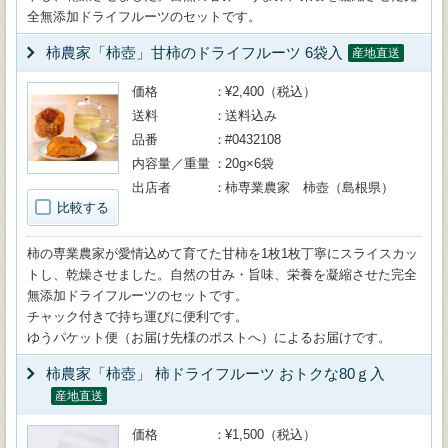
全無添加ドライフルーツのセットです。
柿農家「柿壺」甘柿のドライフルーツ 6袋入
産地直送
価格
¥2,400（税込）
送料
送料込み
品番
#0432108
内容量／重量
20g×6袋
出店者
柿専業農家 柿壺（島根県）
比較する
柿の専業農家が愛情込めて育てた甘柿を1枚1枚丁寧にスライスカッ
トし、乾燥させました。自然の甘み・旨味、栄養を凝縮させた完全
無添加ドライフルーツのセットです。
チャック付きで持ち運びに便利です。
ゆうパケット便（お届け先様のポストへ）によるお届けです。
柿農家「柿壺」 柿ドライフルーツ おトクな80ｇ入
産地直送
価格
¥1,500（税込）