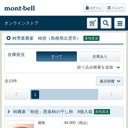
メニュー
ログイン
オンラインストア
柿専業農家 柿壺（島根県出雲市）
産地直送
在庫状況
すべて
在庫あり
絞り込み検索を追加
全10件
表示切替
1
柿農家「柿壺」西条柿の干し柿 8個入箱
産地直送
価格
¥4,000（税込）