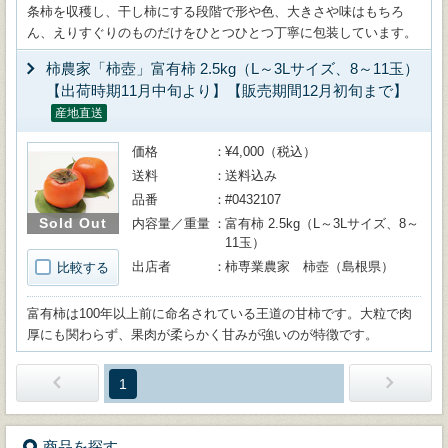
条柿を収穫し、干し柿にする段階で形や色、大きさや味はもちろ
ん、えりすぐりのものだけをひとつひとつ丁寧に包装しています。
柿農家「柿壺」富有柿 2.5kg（L～3Lサイズ、8～11玉）
【出荷時期11月中旬より】【販売期間12月初旬まで】
産地直送
価格
¥4,000（税込）
送料
送料込み
品番
#0432107
Sold Out
内容量／重量
富有柿 2.5kg（L～3Lサイズ、8～
11玉）
出店者
柿専業農家 柿壺（島根県）
比較する
富有柿は100年以上前に命名されている王道の甘柿です。大粒で肉
厚にも関わらず、果肉が柔らかく甘みが強いのが特徴です。
1
商品を探す