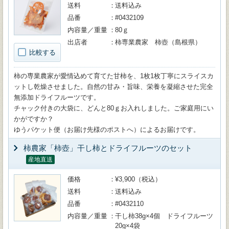
送料
送料込み
品番
#0432109
内容量／重量
80ｇ
出店者
柿専業農家 柿壺（島根県）
比較する
柿の専業農家が愛情込めて育てた甘柿を、1枚1枚丁寧にスライスカ
ットし乾燥させました。自然の甘み・旨味、栄養を凝縮させた完全
無添加ドライフルーツです。
チャック付きの大袋に、どんと80ｇお入れしました。ご家庭用にい
かがですか？
ゆうパケット便（お届け先様のポストへ）によるお届けです。
柿農家「柿壺」干し柿とドライフルーツのセット
産地直送
価格
¥3,900（税込）
送料
送料込み
品番
#0432110
内容量／重量
干し柿38g×4個 ドライフルーツ
20g×4袋