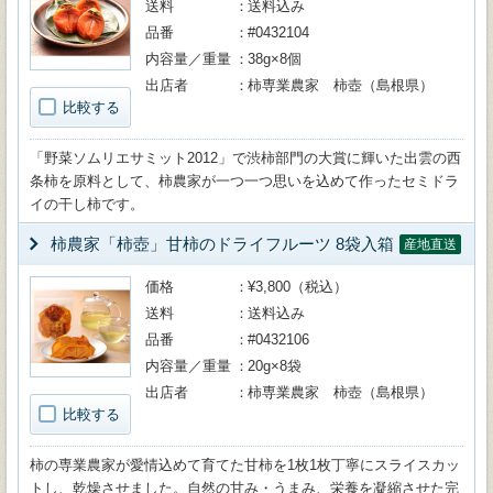
送料
送料込み
品番
#0432104
内容量／重量
38g×8個
出店者
柿専業農家 柿壺（島根県）
比較する
「野菜ソムリエサミット2012」で渋柿部門の大賞に輝いた出雲の西
条柿を原料として、柿農家が一つ一つ思いを込めて作ったセミドラ
イの干し柿です。
柿農家「柿壺」甘柿のドライフルーツ 8袋入箱
産地直送
価格
¥3,800（税込）
送料
送料込み
品番
#0432106
内容量／重量
20g×8袋
出店者
柿専業農家 柿壺（島根県）
比較する
柿の専業農家が愛情込めて育てた甘柿を1枚1枚丁寧にスライスカッ
トし、乾燥させました。自然の甘み・うまみ、栄養を凝縮させた完