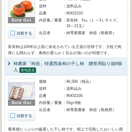
送料
送料込み
品番
#0432103
Sold Out
内容量／重量
富有柿 5㎏（Ｌ～3Ｌサイズ、
16～21玉）
出店者
柿専業農家 柿壺（島根県）
比較する
富有柿は100年以上前に命名されている王道の甘柿です。大粒で肉
厚にも関わらず、果肉が柔らかく甘みが強いのが特徴です。
柿農家「柿壺」特選西条柿の干し柿 贈答用貼り箱8個
入
産地直送
価格
¥6,500（税込）
送料
送料込み
品番
#0432105
Sold Out
内容量／重量
55g×8個
出店者
柿専業農家 柿壺（島根県）
比較する
重厚感たっぷりの厳選した干し柿です。樹上で完熟したおいしい西