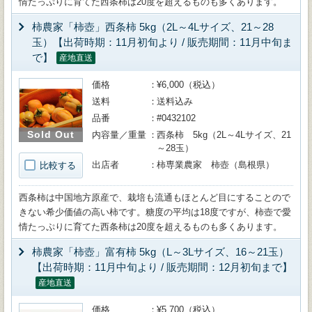
情たっぷりに育てた西条柿は20度を超えるものも多くあります。
柿農家「柿壺」西条柿 5kg（2L～4Lサイズ、21～28
玉）【出荷時期：11月初旬より / 販売期間：11月中旬ま
で】
産地直送
価格
¥6,000（税込）
送料
送料込み
品番
#0432102
Sold Out
内容量／重量
西条柿 5kg（2L～4Lサイズ、21
～28玉）
出店者
柿専業農家 柿壺（島根県）
比較する
西条柿は中国地方原産で、栽培も流通もほとんど目にすることので
きない希少価値の高い柿です。糖度の平均は18度ですが、柿壺で愛
情たっぷりに育てた西条柿は20度を超えるものも多くあります。
柿農家「柿壺」富有柿 5kg（L～3Lサイズ、16～21玉）
【出荷時期：11月中旬より / 販売期間：12月初旬まで】
産地直送
価格
¥5,700（税込）