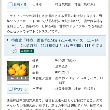
出店者
柿専業農家 柿壺（島根県）
比較する
ドライフルーツの美味しさは原料とする果実の味で決まります。野
菜ソムリエサミット2012で渋柿部門の大賞に輝いた出雲の西条柿を
原料とした、西条柿の干し柿を4個、甘柿のドライフルーツを4袋詰
めたセットでギフトにおススメです。
柿農家「柿壺」西条柿2.5kg（2L～4Lサイズ、11～14
玉）【出荷時期：11月初旬より / 販売期間：11月中旬ま
で】
産地直送
価格
¥4,400（税込）
送料
送料込み
品番
#0432101
Sold Out
内容量／重量
西条柿 2.5kg（2L～4Lサイズ、11
～14玉）
出店者
柿専業農家 柿壺（島根県）
比較する
西条柿は中国地方原産で、栽培も流通もほとんど目にすることので
きない希少価値の高い柿です。糖度の平均は18度ですが、柿壺で愛