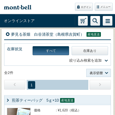
メニュー
ログイン
オンラインストア
夢見る茶畑 白谷清茶堂（島根県吉賀町）
産地直送
在庫状況
すべて
在庫あり
絞り込み検索を追加
全2件
表示切替
1
煎茶ティーバッグ 5ｇ×10
産地直送
価格
¥1,620（税込）