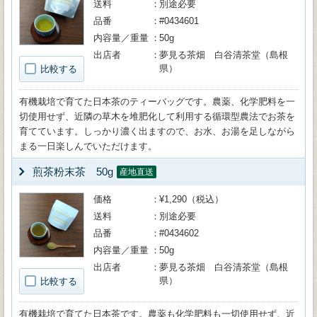
送料
別途必要
品番
#0434601
内容量／重量
50g
出店者
夢見る茶畑 白谷清茶堂（島根
県）
比較する
有機栽培で育てた日本茶のティーバッグです。農薬、化学肥料を一
切使用せず、近隣の草木を堆肥化して利用する循環型農法でお茶を
育てています。しっかり濃く出ますので、お水、お湯を足しながら
まる一日楽しんでいただけます。
煎茶粉末茶 50g
産地直送
価格
¥1,290（税込）
送料
別途必要
品番
#0434602
内容量／重量
50g
出店者
夢見る茶畑 白谷清茶堂（島根
県）
比較する
有機栽培で育てた日本茶です。農薬も化学肥料も一切使用せず、近