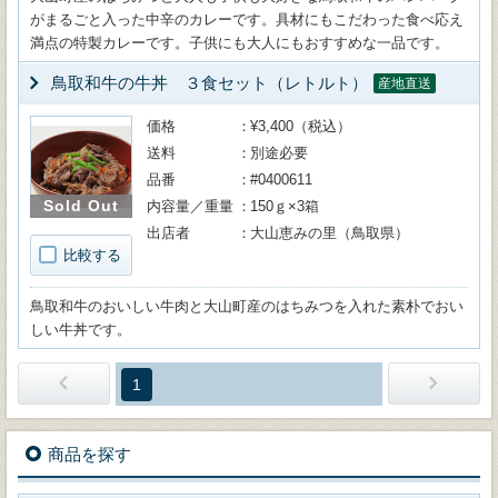
がまるごと入った中辛のカレーです。具材にもこだわった食べ応え
満点の特製カレーです。子供にも大人にもおすすめな一品です。
鳥取和牛の牛丼 ３食セット（レトルト）
産地直送
価格
¥3,400（税込）
送料
別途必要
品番
#0400611
Sold Out
内容量／重量
150ｇ×3箱
出店者
大山恵みの里（鳥取県）
比較する
鳥取和牛のおいしい牛肉と大山町産のはちみつを入れた素朴でおい
しい牛丼です。
1
商品を探す