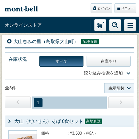
メニュー
ログイン
オンラインストア
大山恵みの里（鳥取県大山町）
産地直送
在庫状況
すべて
在庫あり
絞り込み検索を追加
全3件
表示切替
1
大山（だいせん）そば 8食セット
産地直送
価格
¥3,500（税込）