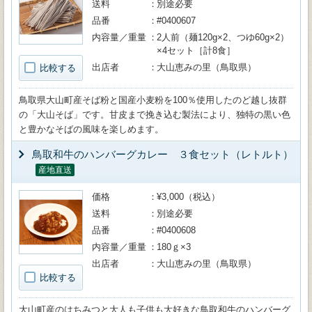
送料
別途必要
品番
#0400607
内容量／重量
2人前（麺120g×2、つゆ60g×2）
×4セット［計8食］
出店者
大山恵みの里（鳥取県）
比較する
鳥取県大山町産そば粉と国産小麦粉を100％使用したのど越し抜群
の「大山そば」です。甘皮まで挽き込む製法により、独特の黒い色
と豊かなそばの風味を楽しめます。
鳥取和牛のハンバーグカレー ３食セット（レトルト）
産地直送
価格
¥3,000（税込）
送料
別途必要
品番
#0400608
内容量／重量
180ｇ×3
出店者
大山恵みの里（鳥取県）
比較する
大山町産のはちみつと大人も子供も大好きな鳥取和牛のハンバーグ