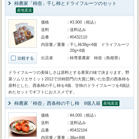
柿農家「柿壺」干し柿とドライフルーツのセット
産地直送
価格
¥3,900（税込）
送料
送料込み
品番
#0432110
内容量／重量
干し柿38g×4個 ドライフルーツ
20g×4袋
出店者
柿専業農家 柿壺（島根県）
比較する
ドライフルーツの美味しさは原料とする果実の味で決まります。野
菜ソムリエサミット2012で渋柿部門の大賞に輝いた出雲の西条柿を
原料とした、西条柿の干し柿を4個、甘柿のドライフルーツを4袋詰
めたセットでギフトにおススメです。
柿農家「柿壺」西条柿の干し柿 8個入箱
産地直送
価格
¥4,000（税込）
送料
送料込み
品番
#0432104
内容量／重量
38g×8個