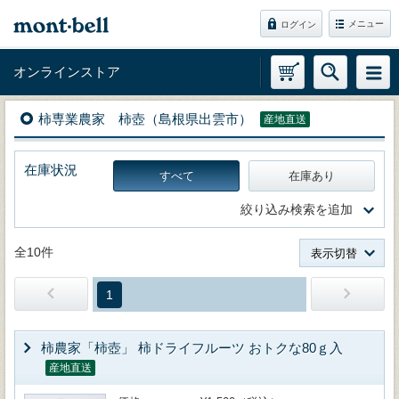
メニュー
ログイン
オンラインストア
柿専業農家 柿壺（島根県出雲市）
産地直送
在庫状況
すべて
在庫あり
絞り込み検索を追加
全10件
表示切替
1
柿農家「柿壺」 柿ドライフルーツ おトクな80ｇ入
産地直送