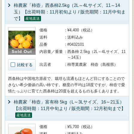
柿農家「柿壺」西条柿2.5kg（2L～4Lサイズ、11～14
玉）【出荷時期：11月初旬より / 販売期間：11月中旬ま
で】
産地直送
価格
¥4,400（税込）
送料
送料込み
品番
#0432101
Sold Out
内容量／重量
西条柿 2.5kg（2L～4Lサイズ、11
～14玉）
出店者
柿専業農家 柿壺（島根県）
比較する
西条柿は中国地方原産で、栽培も流通もほとんど目にすることので
きない希少価値の高い柿です。糖度の平均は18度ですが、柿壺で愛
情たっぷりに育てた西条柿は20度を超えるものも多くあります。
柿農家「柿壺」富有柿 5kg（L～3Lサイズ、16～21玉）
【出荷時期：11月中旬より / 販売期間：12月初旬まで】
産地直送
価格
¥5,700（税込）
送料
送料込み