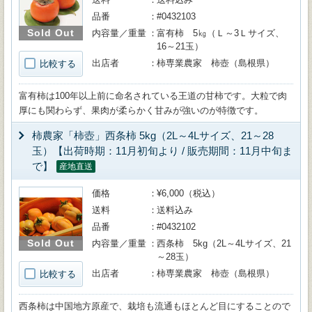
品番
#0432103
Sold Out
内容量／重量
富有柿 5㎏（Ｌ～3Ｌサイズ、
16～21玉）
出店者
柿専業農家 柿壺（島根県）
比較する
富有柿は100年以上前に命名されている王道の甘柿です。大粒で肉
厚にも関わらず、果肉が柔らかく甘みが強いのが特徴です。
柿農家「柿壺」西条柿 5kg（2L～4Lサイズ、21～28
玉）【出荷時期：11月初旬より / 販売期間：11月中旬ま
で】
産地直送
価格
¥6,000（税込）
送料
送料込み
品番
#0432102
Sold Out
内容量／重量
西条柿 5kg（2L～4Lサイズ、21
～28玉）
出店者
柿専業農家 柿壺（島根県）
比較する
西条柿は中国地方原産で、栽培も流通もほとんど目にすることので