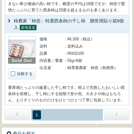
きない希少価値の高い柿です。糖度の平均は18度ですが、柿壺で愛
情たっぷりに育てた西条柿は20度を超えるものも多くあります。
柿農家「柿壺」特選西条柿の干し柿 贈答用貼り箱8個
入
産地直送
価格
¥6,500（税込）
送料
送料込み
品番
#0432105
Sold Out
内容量／重量
55g×8個
出店者
柿専業農家 柿壺（島根県）
比較する
重厚感たっぷりの厳選した干し柿です。樹上で完熟したおいしい西
条柿を収穫し、干し柿にする段階で形や色、大きさや味はもちろ
ん、えりすぐりのものだけをひとつひとつ丁寧に包装しています。
1
商品を探す