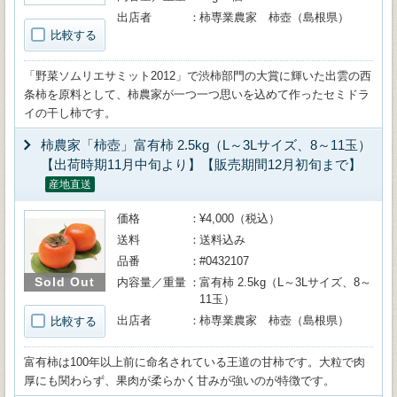
出店者
柿専業農家 柿壺（島根県）
比較する
「野菜ソムリエサミット2012」で渋柿部門の大賞に輝いた出雲の西
条柿を原料として、柿農家が一つ一つ思いを込めて作ったセミドラ
イの干し柿です。
柿農家「柿壺」富有柿 2.5kg（L～3Lサイズ、8～11玉）
【出荷時期11月中旬より】【販売期間12月初旬まで】
産地直送
価格
¥4,000（税込）
送料
送料込み
品番
#0432107
Sold Out
内容量／重量
富有柿 2.5kg（L～3Lサイズ、8～
11玉）
出店者
柿専業農家 柿壺（島根県）
比較する
富有柿は100年以上前に命名されている王道の甘柿です。大粒で肉
厚にも関わらず、果肉が柔らかく甘みが強いのが特徴です。