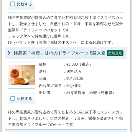
比較する
柿の専業農家が愛情込めて育てた甘柿を1枚1枚丁寧にスライスカッ
トし、乾燥させました。自然の甘み・旨味、栄養を凝縮させた完全
無添加ドライフルーツのセットです。
チャック付きで持ち運びに便利です。
ゆうパケット便（お届け先様のポストへ）によるお届けです。
柿農家「柿壺」甘柿のドライフルーツ 8袋入箱
産地直送
価格
¥3,800（税込）
送料
送料込み
品番
#0432106
内容量／重量
20g×8袋
出店者
柿専業農家 柿壺（島根県）
比較する
柿の専業農家が愛情込めて育てた甘柿を1枚1枚丁寧にスライスカッ
トし、乾燥させました。自然の甘み・うまみ、栄養を凝縮させた完
全無添加ドライフルーツのセットです。