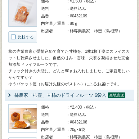
価格
¥1,500（税込）
送料
送料込み
品番
#0432109
内容量／重量
80ｇ
出店者
柿専業農家 柿壺（島根県）
比較する
柿の専業農家が愛情込めて育てた甘柿を、1枚1枚丁寧にスライスカ
ットし乾燥させました。自然の甘み・旨味、栄養を凝縮させた完全
無添加ドライフルーツです。
チャック付きの大袋に、どんと80ｇお入れしました。ご家庭用にい
かがですか？
ゆうパケット便（お届け先様のポストへ）によるお届けです。
柿農家「柿壺」甘柿のドライフルーツ 6袋入
産地直送
価格
¥2,400（税込）
送料
送料込み
品番
#0432108
内容量／重量
20g×6袋
出店者
柿専業農家 柿壺（島根県）