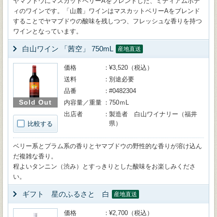
ヤマブドウにマスカットベリーAをブレンドした、ミディアムボデ
ィのワインです。「山麓」ワインはマスカットベリーAをブレンド
することでヤマブドウの酸味を残しつつ、フレッシュな香りを持つ
ワインとなっています。
白山ワイン 「茜空」 750mL
産地直送
価格
¥3,520（税込）
送料
別途必要
品番
#0482304
Sold Out
内容量／重量
750ｍL
出店者
製造者 白山ワイナリー（福井
県）
比較する
ベリー系とプラム系の香りとヤマブドウの野性的な香りが溶け込ん
だ複雑な香り。
程よいタンニン（渋み）とすっきりとした酸味をお楽しみくださ
い。
ギフト 星のふるさと 白
産地直送
価格
¥2,700（税込）