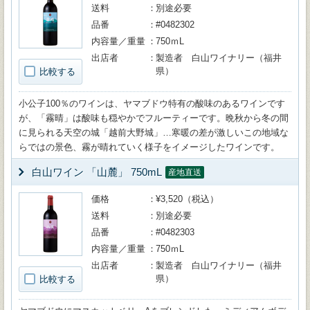
送料
別途必要
品番
#0482302
内容量／重量
750ｍL
出店者
製造者 白山ワイナリー（福井
県）
比較する
小公子100％のワインは、ヤマブドウ特有の酸味のあるワインです
が、「霧晴」は酸味も穏やかでフルーティーです。晩秋から冬の間
に見られる天空の城「越前大野城」…寒暖の差が激しいこの地域な
らではの景色、霧が晴れていく様子をイメージしたワインです。
白山ワイン 「山麓」 750mL
産地直送
価格
¥3,520（税込）
送料
別途必要
品番
#0482303
内容量／重量
750ｍL
出店者
製造者 白山ワイナリー（福井
県）
比較する