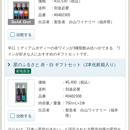
価格
¥10,530（税込）
送料
別途必要
品番
#0482305
Sold Out
出店者
製造者 白山ワイナリー（福井県）
比較する
辛口 ミディアムボディーの赤ワインが3種類飲み比べができる、ワ
インが好きな人におすすめのギフトセットです。
星のふるさと 赤・白 ギフトセット（2本化粧箱入り）
産地直送
価格
¥5,400（税込）
送料
別途必要
品番
#0482308
内容量／重量
750ｍL×2本
出店者
製造者 白山ワイナリー（福井
県）
比較する
ラベルは「日本一星空がきれい」と認定された大野市自慢の星空を