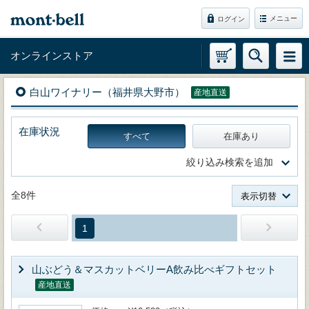
メニュー
ログイン
オンラインストア
白山ワイナリー（福井県大野市）
産地直送
在庫状況
すべて
在庫あり
絞り込み検索を追加
全8件
表示切替
1
山ぶどう＆マスカットベリーA飲み比べギフトセット
産地直送