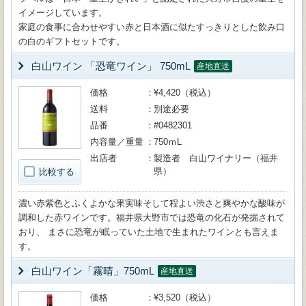
イメージしています。
家庭の食事に合わせやすい赤と日本酒に似たすっきりとした飲み口
の白のギフトセットです。
白山ワイン 「恐竜ワイン」 750mL
産地直送
価格
¥4,420（税込）
送料
別途必要
品番
#0482301
内容量／重量
750ｍL
出店者
製造者 白山ワイナリー（福井
県）
比較する
濃い赤紫色とふくよかな果実味そして程よい渋さと爽やかな酸味が
調和した赤ワインです。福井県大野市では恐竜の化石が発掘されて
おり、 まさに恐竜が眠っていた土地で生まれたワインとも言えま
す。
白山ワイン「霧晴」750mL
産地直送
価格
¥3,520（税込）