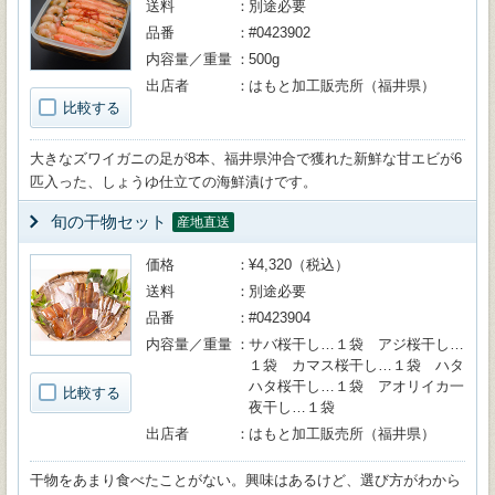
送料
別途必要
品番
#0423902
内容量／重量
500g
出店者
はもと加工販売所（福井県）
比較する
大きなズワイガニの足が8本、福井県沖合で獲れた新鮮な甘エビが6
匹入った、しょうゆ仕立ての海鮮漬けです。
旬の干物セット
産地直送
価格
¥4,320（税込）
送料
別途必要
品番
#0423904
内容量／重量
サバ桜干し…１袋 アジ桜干し…
１袋 カマス桜干し…１袋 ハタ
ハタ桜干し…１袋 アオリイカ一
比較する
夜干し…１袋
出店者
はもと加工販売所（福井県）
干物をあまり食べたことがない。興味はあるけど、選び方がわから