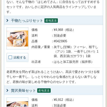
ない。そんな干物の「はじめてさん」に自信をもっておすすめする
セットです。おいしさに定評の人気商品をラインナップしていま
す。
干物たっぷりセット
産地直送
価格
¥4,968（税込）
送料
別途必要
品番
#0423905
内容量／重量
灰干し(甘鯛）フィーレ、桜干し
（アジ）1袋、一夜干し(サバ）1
袋、西京漬け(サワラ）1袋
比較する
出店者
はもと加工販売所（福井県）
老若男女を問わず喜ばれることうけあい。高浜で愛されつづける桜
干しや一夜干し、しっとりやわらかな食感がたまらない灰干しな
ど、若狭の味が楽しめる干物中心のセレクトです。
贅沢美味セット
産地直送
価格
¥6,912（税込）
送料
別途必要