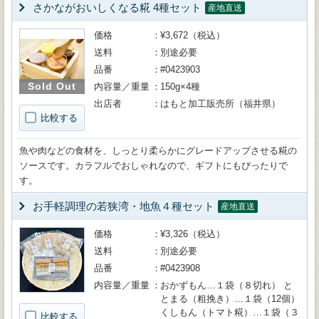
さかながおいしくなる糀 4種セット
産地直送
価格
¥3,672（税込）
送料
別途必要
品番
#0423903
Sold Out
内容量／重量
150g×4種
出店者
はもと加工販売所（福井県）
比較する
魚や肉などの食材を、しっとり柔らかにグレードアップさせる糀の
ソースです。カラフルでおしゃれなので、ギフトにもぴったりで
す。
お手軽調理の若狭湾・地魚４種セット
産地直送
価格
¥3,326（税込）
送料
別途必要
品番
#0423908
内容量／重量
おかずもん…１袋（８切れ） と
とまる（粗挽き）…１袋（12個）
くしもん（トマト糀）…１袋（３
比較する