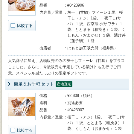
品番
#0423906
内容量／重量
灰干し(甘鯛）フィーレ１尾、桜
干し（アジ）1袋、一夜干し(サ
バ）１袋、西京漬け(サワラ）１
比較する
袋、ととまる（粗挽き）１袋、く
しもん（おまかせ）１袋、漬け丼
（蓮子鯛）１袋
出店者
はもと加工販売所（福井県）
人気商品に加え、店頭販売のみの灰干しフィーレ（甘鯛）をプラス
しました。さらに、今後販売を予定している漬け丼も先行でご用
意。スペシャル感たっぷりの限定ギフトです。
簡単＆お手軽セット
産地直送
価格
¥2,808（税込）
送料
別途必要
品番
#0423907
内容量／重量
桜干し（アジ）1袋、一夜干し(サ
バ）１袋、ととまる（粗挽き）１
袋、くしもん（おまかせ）１袋
比較する