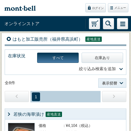
メニュー
ログイン
オンラインストア
はもと加工販売所（福井県高浜町）
産地直送
在庫状況
すべて
在庫あり
絞り込み検索を追加
全8件
表示切替
1
若狭の海華漬け
産地直送
価格
¥4,104（税込）