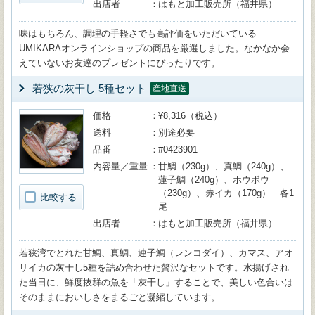
出店者
はもと加工販売所（福井県）
味はもちろん、調理の手軽さでも高評価をいただいている
UMIKARAオンラインショップの商品を厳選しました。なかなか会
えていないお友達のプレゼントにぴったりです。
若狭の灰干し 5種セット
産地直送
価格
¥8,316（税込）
送料
別途必要
品番
#0423901
内容量／重量
甘鯛（230g）、真鯛（240g）、
蓮子鯛（240g）、ホウボウ
（230g）、赤イカ（170g） 各1
比較する
尾
出店者
はもと加工販売所（福井県）
若狭湾でとれた甘鯛、真鯛、連子鯛（レンコダイ）、カマス、アオ
リイカの灰干し5種を詰め合わせた贅沢なセットです。水揚げされ
た当日に、鮮度抜群の魚を「灰干し」することで、美しい色合いは
そのままにおいしさをまるごと凝縮しています。