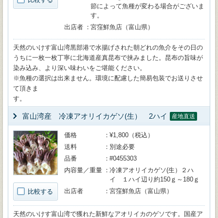
節によって魚種が変わる場合がございま
す。
出店者
宮窪鮮魚店（富山県）
天然のいけす富山湾黒部港で水揚げされた朝どれの魚介をその日の
うちに一枚一枚丁寧に北海道産真昆布で挟みました。昆布の旨味が
染み込み、より深い味わいをご堪能ください。
※魚種の選択は出来ません。環境に配慮した簡易包装でお送りさせ
て頂きま
す
富山湾産 冷凍アオリイカゲソ(生） 2ハイ
産地直送
価格
¥1,800（税込）
送料
別途必要
品番
#0455303
内容量／重量
冷凍アオリイカゲソ(生）２ハ
イ １ハイ辺り約150ｇ～180ｇ
出店者
宮窪鮮魚店（富山県）
比較する
天然のいけす富山湾で獲れた新鮮なアオリイカのゲソです。国産ア