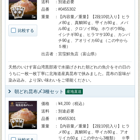
送料
別途必要
品番
#0455302
重量
【内容量／重量】【2段10切入り】ヒラ
メ80ｇ、真鯛90ｇ、甲イカ80ｇ、メバ
ル80ｇ、クロソイ80g、ホウボウ80g、
比較する
イシナギ80ｇ、ヒラマサ100ｇ、カンパ
チ90ｇ、アオリイカ60ｇ（この中から
５種）
出店者
宮窪鮮魚店（富山県）
天然のいけす富山湾黒部港で水揚げされた朝どれの魚介をその日の
うちに一枚一枚丁寧に北海道産真昆布で挟みました。昆布の旨味が
染み込み、より深い味わいをご堪能ください。
朝どれ昆布〆3種セット
産地直送
価格
¥4,200（税込）
送料
別途必要
品番
#0455301
重量
【内容量／重量】【2段10切入り】ヒラ
メ80ｇ、真鯛90ｇ、甲イカ80ｇ、アオ
リイカ60ｇ（この中から3種類） ※季
比較する