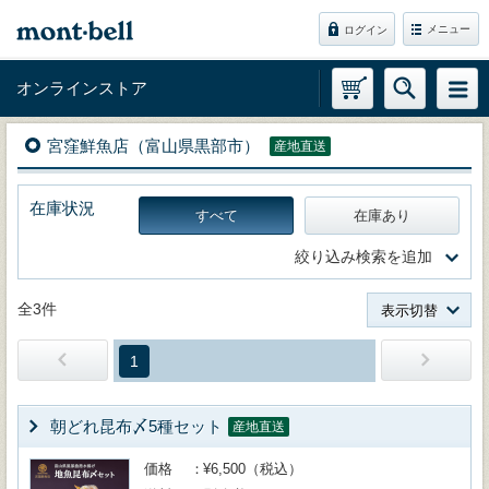
メニュー
ログイン
オンラインストア
宮窪鮮魚店（富山県黒部市）
産地直送
在庫状況
すべて
在庫あり
絞り込み検索を追加
全3件
表示切替
1
朝どれ昆布〆5種セット
産地直送
価格
¥6,500（税込）