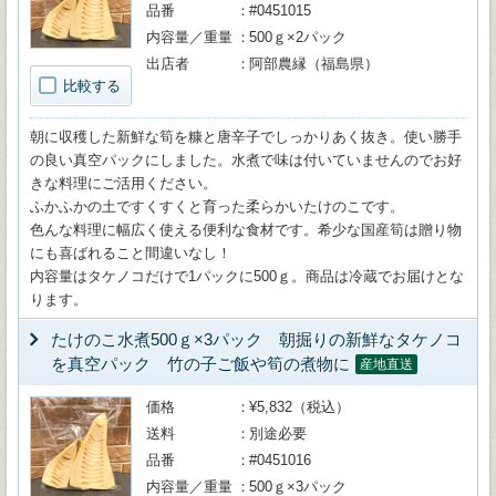
品番
#0451015
内容量／重量
500ｇ×2パック
出店者
阿部農縁（福島県）
比較する
朝に収穫した新鮮な筍を糠と唐辛子でしっかりあく抜き。使い勝手
の良い真空パックにしました。水煮で味は付いていませんのでお好
きな料理にご活用ください。
ふかふかの土ですくすくと育った柔らかいたけのこです。
色んな料理に幅広く使える便利な食材です。希少な国産筍は贈り物
にも喜ばれること間違いなし！
内容量はタケノコだけで1パックに500ｇ。商品は冷蔵でお届けとな
ります。
たけのこ水煮500ｇ×3パック 朝掘りの新鮮なタケノコ
を真空パック 竹の子ご飯や筍の煮物に
産地直送
価格
¥5,832（税込）
送料
別途必要
品番
#0451016
内容量／重量
500ｇ×3パック