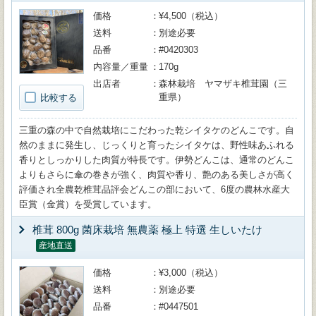
価格
¥4,500（税込）
送料
別途必要
品番
#0420303
内容量／重量
170g
出店者
森林栽培 ヤマザキ椎茸園（三
重県）
比較する
三重の森の中で自然栽培にこだわった乾シイタケのどんこです。自
然のままに発生し、じっくりと育ったシイタケは、野性味あふれる
香りとしっかりした肉質が特長です。伊勢どんこは、通常のどんこ
よりもさらに傘の巻きが強く、肉質や香り、艶のある美しさが高く
評価され全農乾椎茸品評会どんこの部において、6度の農林水産大
臣賞（金賞）を受賞しています。
椎茸 800g 菌床栽培 無農薬 極上 特選 生しいたけ
産地直送
価格
¥3,000（税込）
送料
別途必要
品番
#0447501