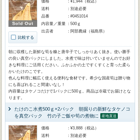
価格
¥1,944（税込）
送料
別途必要
品番
#0451014
Sold Out
内容量／重量
500ｇ
出店者
阿部農縁（福島県）
比較する
朝に収穫した新鮮な筍を糠と唐辛子でしっかりあく抜き。使い勝手
の良い真空パックにしました。水煮で味は付いていませんのでお好
きな料理にご活用ください。ふかふかの土ですくすくと育った柔ら
かいたけのこです。
色んな料理に幅広く使える便利な食材です。希少な国産筍は贈り物
にも喜ばれること間違いなし！
内容量はタケノコだけで1パックに500ｇ。商品は冷蔵でお届けとな
ります。
たけのこ水煮500ｇ×2パック 朝掘りの新鮮なタケノコ
を真空パック 竹の子ご飯や筍の煮物に
産地直送
価格
¥3,888（税込）
送料
別途必要