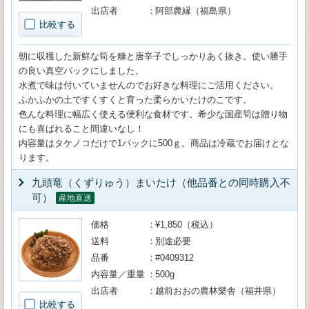
出店者
阿部農縁（福島県）
比較する
朝に収穫した新鮮な筍を糠と唐辛子でしっかりあく抜き。使い勝手
の良い真空パックにしました。
水煮で味は付いていませんのでお好きな料理にご活用ください。
ふかふかの土ですくすくと育った柔らかいたけのこです。
色んな料理に幅広く使える便利な食材です。希少な国産筍は贈り物
にも喜ばれること間違いなし！
内容量はタケノコだけで1パックに500ｇ。商品は冷蔵でお届けとな
ります。
九頭竜（くずりゅう）まいたけ（他品番との同時購入不
可）
産地直送
価格
¥1,850（税込）
送料
別途必要
品番
#0409312
内容量／重量
500g
出店者
越前おおの農林樂舎（福井県）
比較する