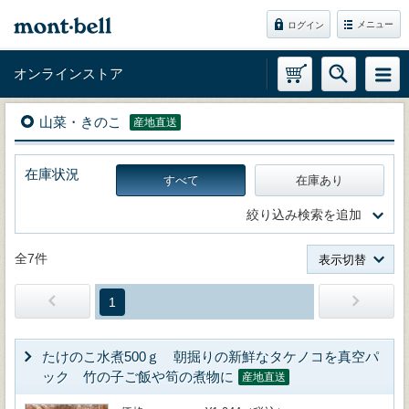
メニュー
ログイン
オンラインストア
山菜・きのこ
産地直送
在庫状況
すべて
在庫あり
絞り込み検索を追加
全7件
表示切替
1
たけのこ水煮500ｇ 朝掘りの新鮮なタケノコを真空パ
ック 竹の子ご飯や筍の煮物に
産地直送