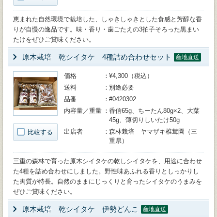
恵まれた自然環境で栽培した、しゃきしゃきとした食感と芳醇な香
りが自慢の逸品です。味・香り・歯ごたえの3拍子そろった黒まい
たけをぜひご賞味ください。
原木栽培 乾シイタケ 4種詰め合わせセット
産地直送
価格
¥4,300（税込）
送料
別途必要
品番
#0420302
内容量／重量
香信65g、ちーたん80g×2、大葉
45g、薄切りしいたけ50g
出店者
森林栽培 ヤマザキ椎茸園（三
比較する
重県）
三重の森林で育った原木シイタケの乾しシイタケを、用途に合わせ
た4種を詰め合わせにしました。野性味あふれる香りとしっかりし
た肉質が特長。自然のままにじっくりと育ったシイタケのうまみを
ぜひご賞味ください。
原木栽培 乾シイタケ 伊勢どんこ
産地直送