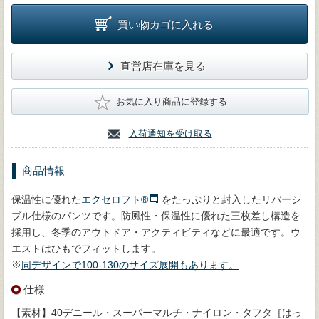
買い物カゴに入れる
直営店在庫を見る
★
お気に入り商品に登録する
入荷通知を受け取る
商品情報
保温性に優れた
エクセロフト®
をたっぷりと封入したリバーシ
ブル仕様のパンツです。防風性・保温性に優れた三枚差し構造を
採用し、冬季のアウトドア・アクティビティなどに最適です。ウ
エストはひもでフィットします。
※
同デザインで100-130のサイズ展開もあります。
仕様
【素材】40デニール・スーパーマルチ・ナイロン・タフタ［はっ