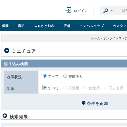
ログイン
保険
宿泊
ふるさと納税
店舗
モンベル
クラブ
カスタマ
ホーム
>
オンラインスト
ミニチュア
絞り込み検索
すべて
在庫あり
在庫状況
すべて
男性用
女性用
子ども用
対象
条件を追加
検索結果