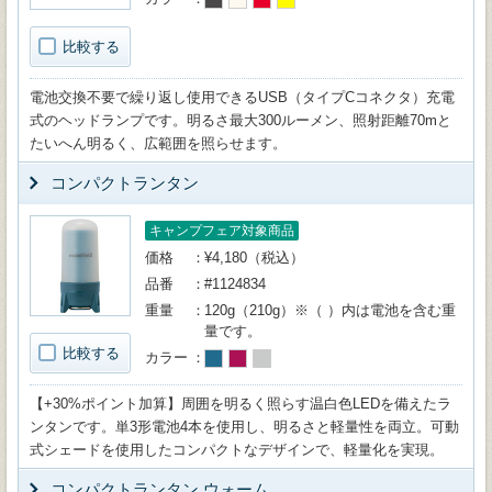
比較する
電池交換不要で繰り返し使用できるUSB（タイプCコネクタ）充電
式のヘッドランプです。明るさ最大300ルーメン、照射距離70mと
たいへん明るく、広範囲を照らせます。
コンパクトランタン
キャンプフェア対象商品
価格
¥4,180（税込）
品番
#1124834
重量
120g（210g）※（ ）内は電池を含む重
量です。
比較する
カラー
【+30%ポイント加算】周囲を明るく照らす温白色LEDを備えたラ
ンタンです。単3形電池4本を使用し、明るさと軽量性を両立。可動
式シェードを使用したコンパクトなデザインで、軽量化を実現。
コンパクトランタン ウォーム