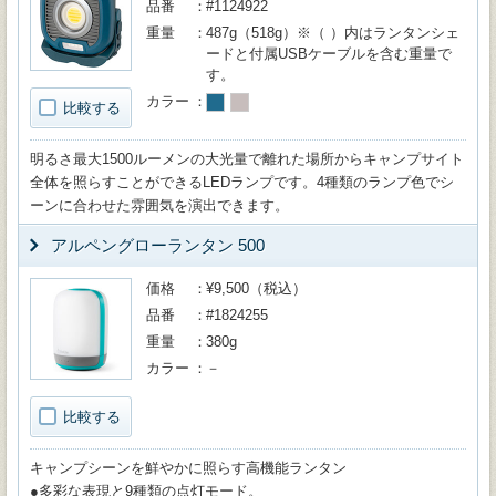
品番
#1124922
重量
487g（518g）※（ ）内はランタンシェ
ードと付属USBケーブルを含む重量で
す。
カラー
比較する
明るさ最大1500ルーメンの大光量で離れた場所からキャンプサイト
全体を照らすことができるLEDランプです。4種類のランプ色でシ
ーンに合わせた雰囲気を演出できます。
アルペングローランタン 500
価格
¥9,500（税込）
品番
#1824255
重量
380g
カラー
－
比較する
キャンプシーンを鮮やかに照らす高機能ランタン
●多彩な表現と9種類の点灯モード。