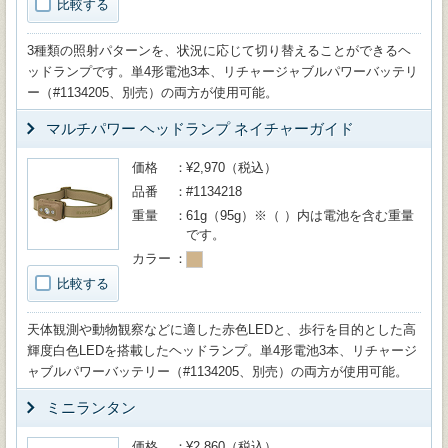
比較する
3種類の照射パターンを、状況に応じて切り替えることができるヘ
ッドランプです。単4形電池3本、リチャージャブルパワーバッテリ
ー（#1134205、別売）の両方が使用可能。
マルチパワー ヘッドランプ ネイチャーガイド
価格
¥2,970（税込）
品番
#1134218
重量
61g（95g）※（ ）内は電池を含む重量
です。
カラー
比較する
天体観測や動物観察などに適した赤色LEDと、歩行を目的とした高
輝度白色LEDを搭載したヘッドランプ。単4形電池3本、リチャージ
ャブルパワーバッテリー（#1134205、別売）の両方が使用可能。
ミニランタン
価格
¥2,860（税込）