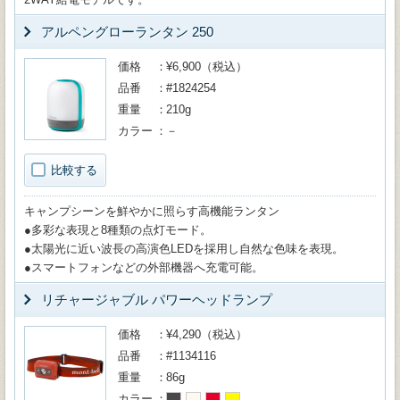
アルペングローランタン 250
価格
¥6,900（税込）
品番
#1824254
重量
210g
カラー
－
比較する
キャンプシーンを鮮やかに照らす高機能ランタン
●多彩な表現と8種類の点灯モード。
●太陽光に近い波長の高演色LEDを採用し自然な色味を表現。
●スマートフォンなどの外部機器へ充電可能。
リチャージャブル パワーヘッドランプ
価格
¥4,290（税込）
品番
#1134116
重量
86g
カラー