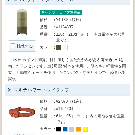
キャンプフェア対象商品
価格
¥4,180（税込）
品番
#1124835
重量
120g（210g）※（ ）内は電池を含む重
量です。
比較する
カラー
【+30%ポイント加算】目に優しくあたたかみがある電球色LEDを
備えたランタンです。単3形電池4本を使用し、明るさと軽量性を両
立。可動式シェードを使用したコンパクトなデザインで、軽量化を
実現。
マルチパワー ヘッドランプ
価格
¥2,970（税込）
品番
#1134204
重量
61g（95g）※（ ）内は電池を含む重量
です。
カラー