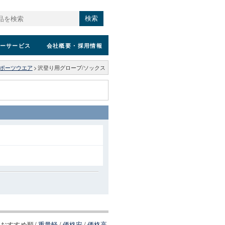
検索
ーサービス
会社概要
・採用情報
ポーツウエア
>
沢登り用グローブ/ソックス
おすすめ順
/
重量軽
/
価格安
/
価格高