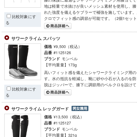
地は軽量で水抜けが良いメッシュ素材を使用し、膝
れた強度を備えるケブラーで補強を施しています。
比較対象にす
クロでフィット感の調節が可能です。（2個1セッ
る
サワークライム スパッツ
¥9,500（税込）
価格
#1125126
品番
モンベル
ブランド
【平均重量】173g
高いフィット感を備えたシャワークライミング用の
す。水の抵抗を軽減し、靴に砂や小石が入るのを防
脱はジッパーで、膝下に調節用のベルクロを設けて
比較対象にす
る
サワークライム レッグガード
¥13,500（税込）
価格
#1125127
品番
モンベル
ブランド
【平均重量】321g