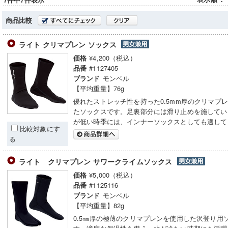
7件中7件表示
商品比較
ライト クリマプレン ソックス
¥4,200（税込）
価格
#1127405
品番
モンベル
ブランド
【平均重量】76g
優れたストレッチ性を持った0.5mm厚のクリマプ
たソックスです。足裏部分には滑り止めを施してい
が低い時季には、インナーソックスとしても適して
比較対象にす
る
ライト クリマプレン サワークライムソックス
¥5,000（税込）
価格
#1125116
品番
モンベル
ブランド
【平均重量】82g
0.5㎜厚の極薄のクリマプレンを使用した沢登り用