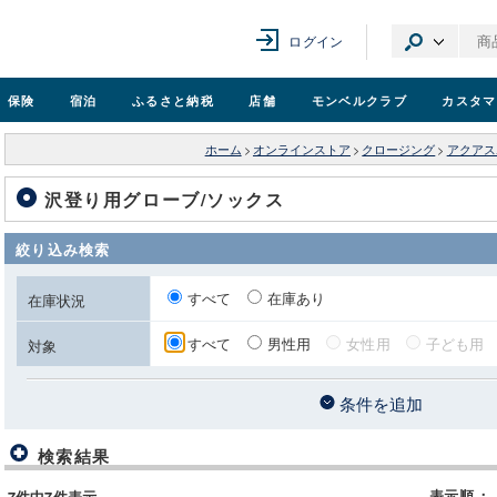
ログイン
保険
宿泊
ふるさと納税
店舗
モンベル
クラブ
カスタマ
ホーム
>
オンラインストア
>
クロージング
>
アクアス
沢登り用グローブ/ソックス
絞り込み検索
すべて
在庫あり
在庫状況
すべて
男性用
女性用
子ども用
対象
条件を追加
検索結果
表示順
：