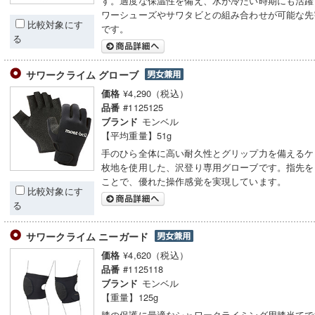
す。適度な保温性を備え、水が冷たい時期にも活躍
ワーシューズやサワタビとの組み合わせが可能な先
比較対象にす
です。
る
サワークライム グローブ
¥4,290（税込）
価格
#1125125
品番
モンベル
ブランド
【平均重量】51g
手のひら全体に高い耐久性とグリップ力を備えるケ
枚地を使用した、沢登り専用グローブです。指先を
ことで、優れた操作感覚を実現しています。
比較対象にす
る
サワークライム ニーガード
¥4,620（税込）
価格
#1125118
品番
モンベル
ブランド
【重量】125g
膝の保護に最適なシャワークライミング用膝当てで