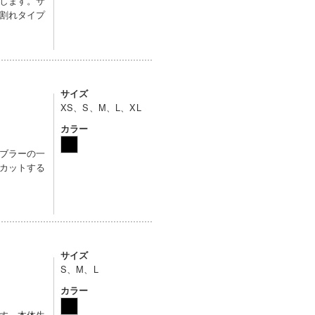
します。サ
割れタイプ
サイズ
XS、S、M、L、XL
カラー
ブラーの一
カットする
サイズ
S、M、L
カラー
す。本体生