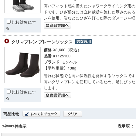
高いフィット感を備えたシャワークライミング用の
ドです。ひざ部分には立体裁断を施した厚みのある
ンを使用。岩などにひざを打った際のダメージを軽
比較対象にす
る
クリマプレン プレーンソックス
¥3,600（税込）
価格
#1125130
品番
モンベル
ブランド
【平均重量】138g
濡れた状態でも高い保温性を発揮するソックスです
高いクリマプレンを使用しているため、足にぴった
します。
比較対象にす
る
商品比較
表示順
：
7件中7件表示