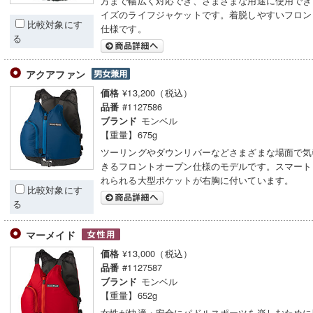
方まで幅広く対応でき、さまざまな用途に使用でき
イズのライフジャケットです。着脱しやすいフロン
比較対象にす
仕様です。
る
アクアファン
¥13,200（税込）
価格
#1127586
品番
モンベル
ブランド
【重量】675g
ツーリングやダウンリバーなどさまざまな場面で気
きるフロントオープン仕様のモデルです。スマート
れられる大型ポケットが右胸に付いています。
比較対象にす
る
マーメイド
¥13,000（税込）
価格
#1127587
品番
モンベル
ブランド
【重量】652g
女性が快適・安全にパドルスポーツを楽しむために