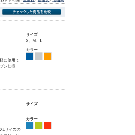
商品にのみフォーカスする
サイズ
S、M、L
カラー
軽に使用で
プン仕様
サイズ
－
カラー
XLサイズの