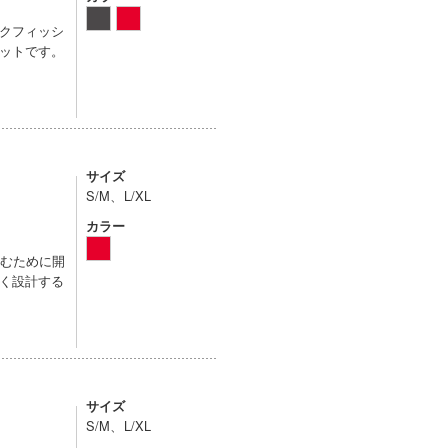
クフィッシ
ットです。
サイズ
S/M、L/XL
カラー
しむために開
く設計する
サイズ
S/M、L/XL