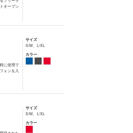
るフリーサ
トオープン
サイズ
S/M、L/XL
カラー
軽に使用で
フォンを入
サイズ
S/M、L/XL
カラー
開発された