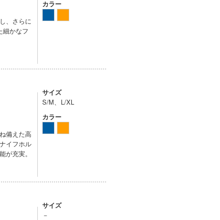
カラー
し、さらに
た細かなフ
サイズ
S/M、L/XL
カラー
ね備えた高
ナイフホル
能が充実。
サイズ
－