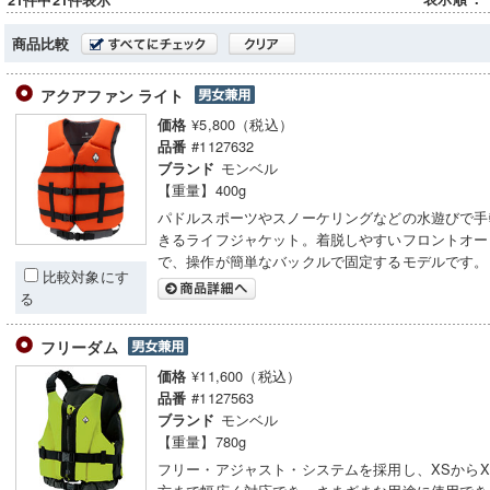
21件中21件表示
商品比較
アクアファン ライト
¥5,800（税込）
価格
#1127632
品番
モンベル
ブランド
【重量】400g
パドルスポーツやスノーケリングなどの水遊びで手
きるライフジャケット。着脱しやすいフロントオー
で、操作が簡単なバックルで固定するモデルです。
比較対象にす
る
フリーダム
¥11,600（税込）
価格
#1127563
品番
モンベル
ブランド
【重量】780g
フリー・アジャスト・システムを採用し、XSからX