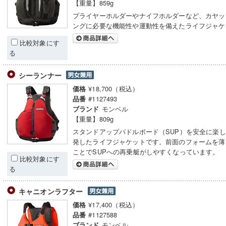
【重量】859g
プライヤーホルダーやナイフホルダーなど、カヤッ
ングに必要な機能性や運動性を備えたライフジャケ
比較対象にす
る
シーランナー
¥18,700（税込）
価格
#1127493
品番
モンベル
ブランド
【重量】809g
スタンドアップパドルボード（SUP）を安全に楽
発したライフジャケットです。前面のフォームを薄
ことでSUPへの再乗艇がしやすくなっています。
比較対象にす
る
キャニオンラフター
¥17,400（税込）
価格
#1127588
品番
モンベル
ブランド