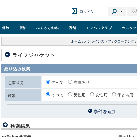
ログイン
保険
宿泊
ふるさと納税
店舗
モンベル
クラブ
カスタマ
ホーム
>
オンラインストア
>
クロージング
>
ライフジャケット
絞り込み検索
すべて
在庫あり
在庫状況
すべて
男性用
女性用
子ども用
対象
条件を追加
検索結果
表示順
：