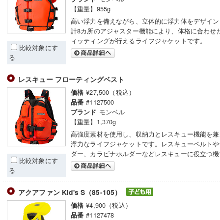
【重量】955g
高い浮力を備えながら、立体的に浮力体をデザイン
計8カ所のアジャスター機能により、体格に合わせ
ィッティングが行えるライフジャケットです。
比較対象にす
る
レスキュー フローティングベスト
¥27,500（税込）
価格
#1127500
品番
モンベル
ブランド
【重量】1,370g
高強度素材を使用し、収納力とレスキュー機能を兼
浮力なライフジャケットです。レスキューベルトや
ダー、カラビナホルダーなどレスキューに役立つ機
比較対象にす
る
アクアファン Kid's S（85-105）
¥4,900（税込）
価格
#1127478
品番