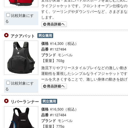
ライフジャケットです。フロントオープン仕様なの
すく、ツーリングやダウンリバーなど、さまざまな
比較対象にす
します。
る
アクアバット
¥14,300（税込）
価格
#1127494
品番
モンベル
ブランド
【重量】703g
激流下りやフリースタイルプレイなどの激しい動き
運動性を重視したシンプルなライフジャケットです
ールを大きくすることで、激しい身体の動きを妨げ
比較対象にす
る
リバーランナー
¥16,500（税込）
価格
#1127484
品番
モンベル
ブランド
【重量】775g