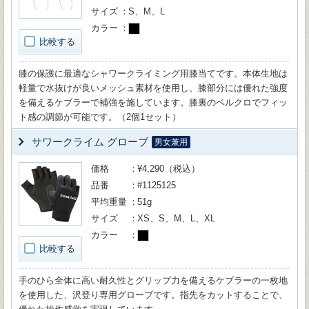
サイズ
S、M、L
カラー
比較する
膝の保護に最適なシャワークライミング用膝当てです。本体生地は
軽量で水抜けが良いメッシュ素材を使用し、膝部分には優れた強度
を備えるケブラーで補強を施しています。膝裏のベルクロでフィッ
ト感の調節が可能です。（2個1セット）
サワークライム グローブ
男女兼用
価格
¥4,290（税込）
品番
#1125125
平均重量
51g
サイズ
XS、S、M、L、XL
カラー
比較する
手のひら全体に高い耐久性とグリップ力を備えるケブラーの一枚地
を使用した、沢登り専用グローブです。指先をカットすることで、