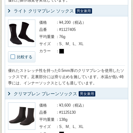
優れた操作感覚を実現しています。
ライト クリマプレン ソックス
男女兼用
価格
¥4,200（税込）
品番
#1127405
平均重量
76g
サイズ
S、M、L、XL
カラー
比較する
優れたストレッチ性を持った0.5mm厚のクリマプレンを使用したソ
ックスです。足裏部分には滑り止めを施しています。水温が低い時
季には、インナーソックスとしても適しています。
クリマプレン プレーンソックス
男女兼用
価格
¥3,600（税込）
品番
#1125130
平均重量
138g
サイズ
S、M、L、XL