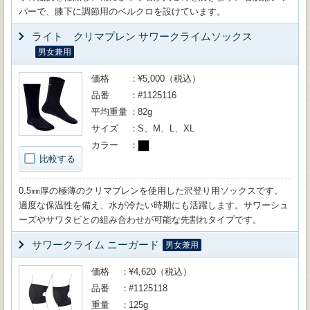
パーで、膝下に調節用のベルクロを設けています。
ライト クリマプレン サワークライムソックス
男女兼用
価格
¥5,000（税込）
品番
#1125116
平均重量
82g
サイズ
S、M、L、XL
カラー
比較する
0.5㎜厚の極薄のクリマプレンを使用した沢登り用ソックスです。
適度な保温性を備え、水が冷たい時期にも活躍します。サワーシュ
ーズやサワタビとの組み合わせが可能な先割れタイプです。
サワークライム ニーガード
男女兼用
価格
¥4,620（税込）
品番
#1125118
重量
125g