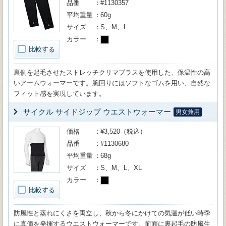
品番
#1130357
平均重量
60g
サイズ
S、M、L
カラー
比較する
裏側を起毛させたストレッチクリマプラスを使用した、保温性の高
いアームウォーマーです。腕回りにはソフトなゴムを用い、自然な
フィット感を実現しています。
サイクル サイドジップ ウエストウォーマー
男女兼用
価格
¥3,520（税込）
品番
#1130680
平均重量
68g
サイズ
S、M、L、XL
カラー
比較する
防風性と蒸れにくさを両立し、秋から冬にかけての気温が低い時季
に真価を発揮するウエストウォーマーです。前面に裏起毛の防風生