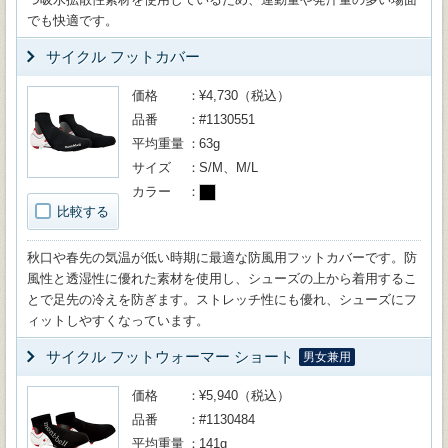
でも快適です。
サイクル フットカバー
価格
¥4,730（税込）
品番
#1130551
平均重量
63g
サイズ
S/M、M/L
カラー
比較する
秋口や春先の気温が低い時期に最適な防風用フットカバーです。防
風性と透湿性に優れた素材を使用し、シューズの上から着用するこ
とで足先の冷えを防ぎます。ストレッチ性にも優れ、シューズにフ
ィットしやすくなっています。
サイクル フットウォーマー ショート
男女兼用
価格
¥5,940（税込）
品番
#1130484
平均重量
141g