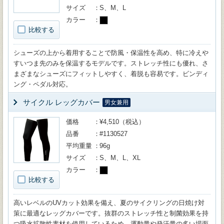
サイズ
S、M、L
カラー
比較する
シューズの上から着用することで防風・保温性を高め、特に冷えや
すいつま先のみを保温するモデルです。ストレッチ性にも優れ、さ
まざまなシューズにフィットしやすく、着脱も容易です。ビンディ
ング・ペダル対応。
サイクル レッグカバー
男女兼用
価格
¥4,510（税込）
品番
#1130527
平均重量
96g
サイズ
S、M、L、XL
カラー
比較する
高いレベルのUVカット効果を備え、夏のサイクリングの日焼け対
策に最適なレッグカバーです。抜群のストレッチ性と制菌効果を持
つ吸水拡散性素材を使用しているため、運動量や発汗量の多い場面