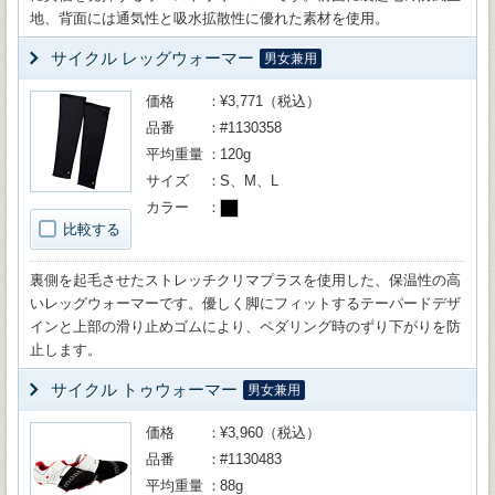
地、背面には通気性と吸水拡散性に優れた素材を使用。
サイクル レッグウォーマー
男女兼用
価格
¥3,771（税込）
品番
#1130358
平均重量
120g
サイズ
S、M、L
カラー
比較する
裏側を起毛させたストレッチクリマプラスを使用した、保温性の高
いレッグウォーマーです。優しく脚にフィットするテーパードデザ
インと上部の滑り止めゴムにより、ペダリング時のずり下がりを防
止します。
サイクル トゥウォーマー
男女兼用
価格
¥3,960（税込）
品番
#1130483
平均重量
88g