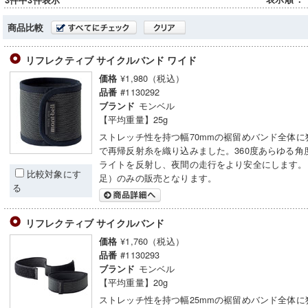
3件中3件表示
商品比較
リフレクティブ サイクルバンド ワイド
¥1,980（税込）
価格
#1130292
品番
モンベル
ブランド
【平均重量】25g
ストレッチ性を持つ幅70mmの裾留めバンド全体に
で再帰反射糸を織り込みました。360度あらゆる角
ライトを反射し、夜間の走行をより安全にします。
比較対象にす
足）のみの販売となります。
る
リフレクティブ サイクルバンド
¥1,760（税込）
価格
#1130293
品番
モンベル
ブランド
【平均重量】20g
ストレッチ性を持つ幅25mmの裾留めバンド全体に