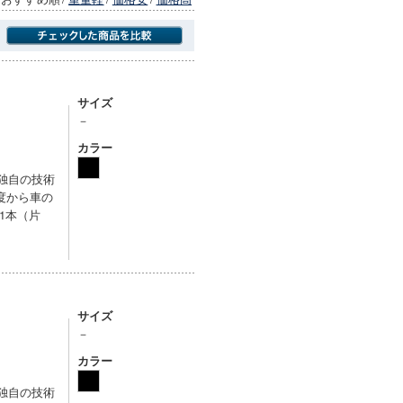
商品にのみフォーカスする
サイズ
－
カラー
独自の技術
度から車の
1本（片
サイズ
－
カラー
独自の技術