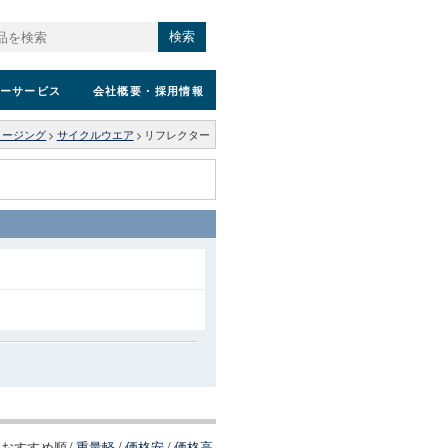
検索
ーサービス
会社概要
・採用情報
ロージング
>
サイクルウエア
>
リフレクター
おすすめ順
/
重量軽
/
価格安
/
価格高