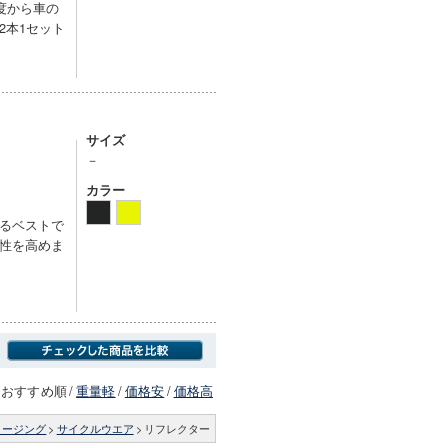
度から車の
2本1セット
サイズ
－
カラー
るベストで
性を高めま
おすすめ順
/
重量軽
/
価格安
/
価格高
ロージング
>
サイクルウエア
>
リフレクター