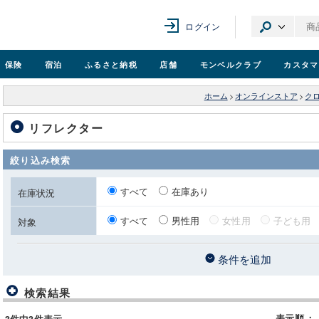
ログイン
保険
宿泊
ふるさと納税
店舗
モンベル
クラブ
カスタマ
ホーム
>
オンラインストア
>
ク
リフレクター
絞り込み検索
すべて
在庫あり
在庫状況
すべて
男性用
女性用
子ども用
対象
条件を追加
検索結果
表示順
：