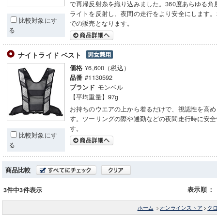
で再帰反射糸を織り込みました。360度あらゆる角
ライトを反射し、夜間の走行をより安全にします。
比較対象にす
での販売となります。
る
ナイトライド ベスト
¥6,600（税込）
価格
#1130592
品番
モンベル
ブランド
【平均重量】97g
お持ちのウエアの上から着るだけで、視認性を高め
す。ツーリングの際や通勤などの夜間走行時に安全
す。
比較対象にす
る
商品比較
表示順
：
3件中3件表示
ホーム
>
オンラインストア
>
ク