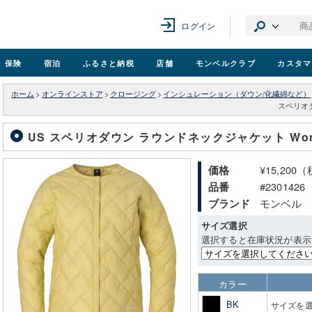
ログイン
保険
宿泊
ふるさと納税
店舗
モンベル
クラブ
カスタマ
ホーム
>
オンラインストア
>
クロージング
>
インシュレーション（ダウン/化繊綿など）
スペリオダ
US スペリオダウン ラウンドネックジャケット Wom
¥15,200
価格
#2301426
品番
モンベル
ブランド
サイズ選択
選択すると在庫状況が表示
カラー
BK
サイズを