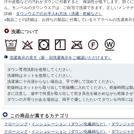
汗や皮脂などの汚れがダウンに付着すると、保温性が低下します。防ぐ
ん。モンベルのダウンウエアは、ご自宅で洗濯できます。正しいメンテ
詳細：
ダウンウエアのお手入れ方法（洗濯・乾燥など）
※製品ごとの詳細は、お持ちの製品に付属しているケアラベルの洗濯表示
洗濯について
洗濯表示の見方（新・旧洗濯表示をご確認いただけます）
ダウン専用洗剤を使用してください。
洗濯時はネットを使用してください。
洗濯液に十分浸からない場合は、手で押して沈めてください。
乾燥時はネットから取り出して乾燥機に入れてください。乾燥時間は製
ぎに注意し、途中で何度か取り出して乾き具合を確かめながら乾燥させ
ダウンの片寄りがある場合は、両手で優しくたたいてダウンを均等にほ
この商品が属するカテゴリ
クロージング
>
インシュレーション（ダウン/化繊綿など）
>
ダウンジャ
クロージング
>
インシュレーション（ダウン/化繊綿など）
>
ダウンジャ