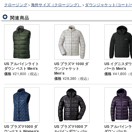
クロージング
>
海外サイズ（クロージング）
>
ダウンジャケット/コート/
関連商品
US アルパインライト
US プラズマ 1000 ダ
US イグニスダ
ダウン ベスト Men's
ウンジャケット
パーカ Men's
Men's
価格
¥21,800（税込）
価格
¥41,800
価格
¥28,380（税込）
US プラズマ1000 ダ
US プラズマ1000 ア
US アルパイン
ウンベスト Women's
ルパインダウン パー
ダウン パーカ