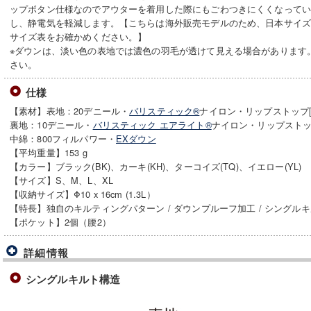
ップボタン仕様なのでアウターを着用した際にもごわつきにくくなって
し、静電気を軽減します。【こちらは海外販売モデルのため、日本サイ
サイズ表をお確かめください。】
※ダウンは、淡い色の表地では濃色の羽毛が透けて見える場合があります
さい。
仕様
【素材】表地：20デニール・
バリスティック®
ナイロン・リップストップ[
裏地：10デニール・
バリスティック エアライト®
ナイロン・リップストッ
中綿：800フィルパワー・
EXダウン
【平均重量】153 g
【カラー】ブラック(BK)、カーキ(KH)、ターコイズ(TQ)、イエロー(YL)
【サイズ】S、M、L、XL
【収納サイズ】Φ10 x 16cm (1.3L）
【特長】独自のキルティングパターン / ダウンプルーフ加工 / シングルキ
【ポケット】2個（腰2）
詳細情報
シングルキルト構造