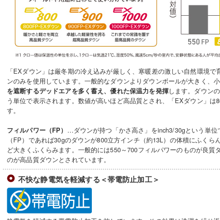
「EXダウン」は厳冬期の冷え込みが厳しく、寒暖差の激しい自然環境で
ンのみを使用しています。一般的なダウンよりダウンボールが大きく、
します。ダウンの
を遮断するデッドエアを多く蓄え、優れた保温力を発揮
う単位で表示されます。数値が高いほど高品質とされ、「EXダウン」は800、
す。
…ダウンが持つ「かさ高さ」をinch3/30gという単
フィルパワー（FP）
（FP）であれば30gのダウンが800立方インチ（約13L）の体積にふく
ど大きくふくらみます。一般的には550～700フィルパワーのものが良質
のが高品質ダウンとされています。
不快な静電気を軽減する＜帯電防止加工＞