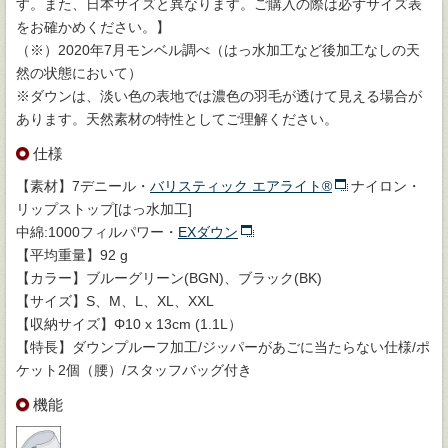
す。また、日本サイズと異なります。ご購入の際は必ずサイズ表
をお確かめください。】
（※）2020年7月モンベル調べ（はっ水加工など後加工なしの天
然の状態において）
※ダウンは、淡い色の表地では濃色の羽毛が透けて見える場合が
あります。天然素材の特性としてご理解ください。
仕様
【素材】7デニール・
バリスティック エアライト®
ナイロン・
リップストップ[はっ水加工]
中綿:1000フィルパワー・
EXダウン
【平均重量】92 g
【カラー】ブルーグリーン(BGN)、ブラック(BK)
【サイズ】S、M、L、XL、XXL
【収納サイズ】Φ10 x 13cm (1.1L）
【特長】ダウンプルーフ加工/ジッパーがあごに当たらない仕様/ポ
ケット2個（腰）/スタッフバッグ付き
機能