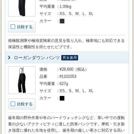
平均重量
1.00kg
サイズ
XS、S、M、L、XL
カラー
比較する
南極観測隊や極地冒険家の意見を取り入れ、極寒地にも対応できる
保温性と機能性を持たせたビブです。
ローガンダウン パンツ
男女兼用
価格
¥28,600（税込）
品番
#1101553
平均重量
627g
サイズ
XS、S、M、L、XL
カラー
比較する
厳冬期の野外作業や冬のバードウォッチングなど、寒い中での運動
量の少ないアクティビティに適した防寒パンツです。摩耗・引き裂
き強度に優れた生地を使用し、厳冬期の厳しい寒さに対応する高い