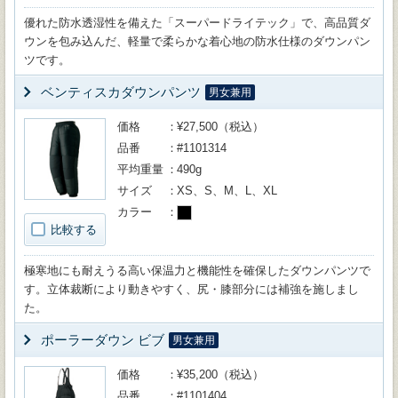
優れた防水透湿性を備えた「スーパードライテック」で、高品質ダ
ウンを包み込んだ、軽量で柔らかな着心地の防水仕様のダウンパン
ツです。
ベンティスカダウンパンツ
男女兼用
価格
¥27,500（税込）
品番
#1101314
平均重量
490g
サイズ
XS、S、M、L、XL
カラー
比較する
極寒地にも耐えうる高い保温力と機能性を確保したダウンパンツで
す。立体裁断により動きやすく、尻・膝部分には補強を施しまし
た。
ポーラーダウン ビブ
男女兼用
価格
¥35,200（税込）
品番
#1101404