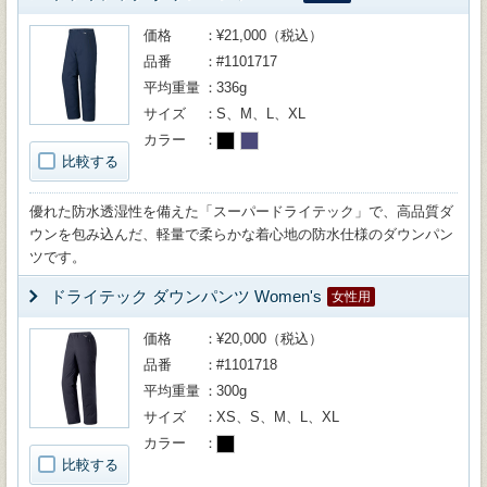
価格
¥21,000（税込）
品番
#1101717
平均重量
336g
サイズ
S、M、L、XL
カラー
比較する
優れた防水透湿性を備えた「スーパードライテック」で、高品質ダ
ウンを包み込んだ、軽量で柔らかな着心地の防水仕様のダウンパン
ツです。
ドライテック ダウンパンツ Women's
女性用
価格
¥20,000（税込）
品番
#1101718
平均重量
300g
サイズ
XS、S、M、L、XL
カラー
比較する