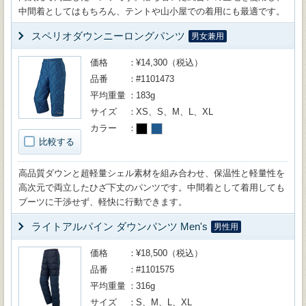
中間着としてはもちろん、テントや山小屋での着用にも最適です。
スペリオダウンニーロングパンツ
男女兼用
価格
¥14,300（税込）
品番
#1101473
平均重量
183g
サイズ
XS、S、M、L、XL
カラー
比較する
高品質ダウンと超軽量シェル素材を組み合わせ、保温性と軽量性を
高次元で両立したひざ下丈のパンツです。中間着として着用しても
ブーツに干渉せず、軽快に行動できます。
ライトアルパイン ダウンパンツ Men's
男性用
価格
¥18,500（税込）
品番
#1101575
平均重量
316g
サイズ
S、M、L、XL