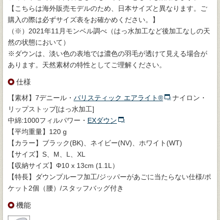
【こちらは海外販売モデルのため、日本サイズと異なります。ご
購入の際は必ずサイズ表をお確かめください。】
（※）2021年11月モンベル調べ（はっ水加工など後加工なしの天
然の状態において）
※ダウンは、淡い色の表地では濃色の羽毛が透けて見える場合が
あります。天然素材の特性としてご理解ください。
仕様
【素材】7デニール・
バリスティック エアライト®
ナイロン・
リップストップ[はっ水加工]
中綿:1000フィルパワー・
EXダウン
【平均重量】120 g
【カラー】ブラック(BK)、ネイビー(NV)、ホワイト(WT)
【サイズ】S、M、L、XL
【収納サイズ】Φ10 x 13cm (1.1L）
【特長】ダウンプルーフ加工/ジッパーがあごに当たらない仕様/ポ
ケット2個（腰）/スタッフバッグ付き
機能