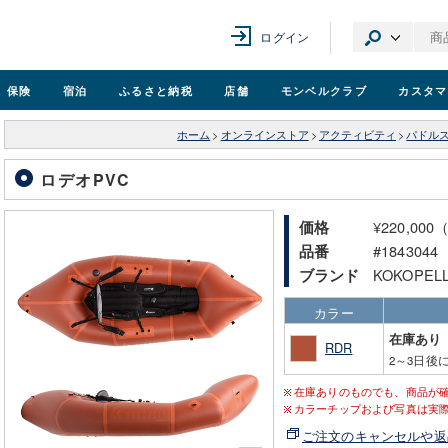
ログイン
保険
宿泊
ふるさと納税
店舗
モンベル
クラブ
カスタマ
ホーム
>
オンラインストア
>
アクティビティ
>
パドル
ロデオPVC
¥220,00
価格
#1843044
品番
KOKOPE
ブランド
カラー
在庫あり
RDR
2～3日後
在庫ありのものでも、商品が
カラーチップおよび写真は実
ご注文のキャンセルや返