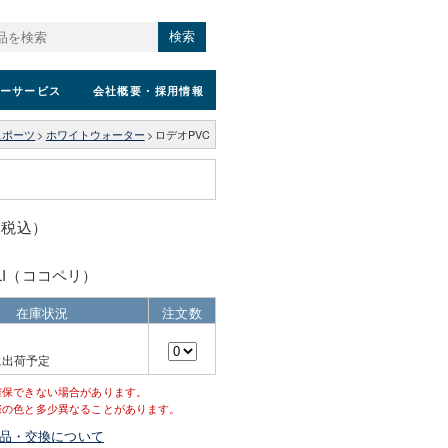
検索
ーサービス
会社概要
・採用情報
スポーツ
>
ホワイトウォーター
>
ロデオPVC
0（税込）
LLI（ココペリ）
在庫状況
注文数
に出荷予定
確保できない場合があります。
際の色と多少異なることがあります。
品・交換について