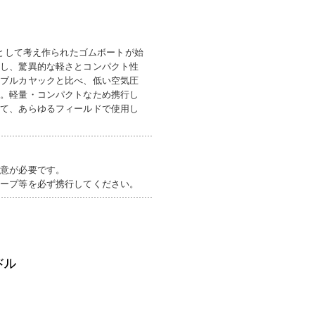
段として考え作られたゴムボートが始
使し、驚異的な軽さとコンパクト性
タブルカヤックと比べ、低い空気圧
す。軽量・コンパクトなため携行し
して、あらゆるフィールドで使用し
注意が必要です。
テープ等を必ず携行してください。