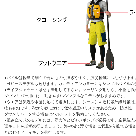
●パドルは軽量で剛性の高いものが漕ぎやすく、疲労軽減につながります
い4ピースモデルもあります。カナディアンカヌーにはシングルパドルの
●ライフジャケットは必ず着用して下さい。ツーリング用なら、小物を収
ダウンリバー用には、動きやすいシンプルなモデルがおすすめです。
●ウエアは気温や水温に応じて選択します。シーズンを通じ紫外線対策は
物も有効です。秋から春にかけて低体温症のリスクがあるため、防水性
ダウンリバーをする場合はヘルメットを装備してください。
●組み立て式のモデルには、浮力体とビルジポンプが必要です。空気注入
理キットを必ず携行しましょう。海や湖で漕ぐ場合に岸辺から離れる場
どのセイフティギアを携行します。