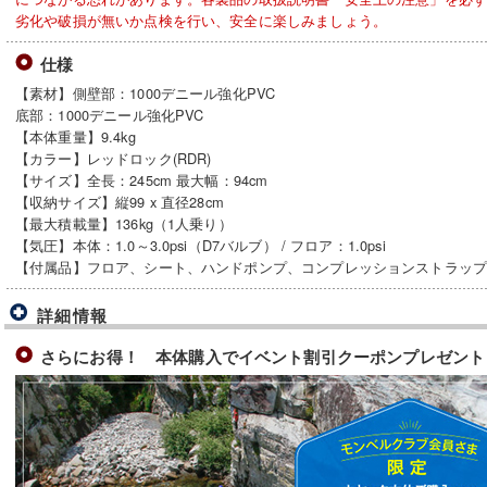
劣化や破損が無いか点検を行い、安全に楽しみましょう。
仕様
【素材】側壁部：1000デニール強化PVC
底部：1000デニール強化PVC
【本体重量】9.4kg
【カラー】レッドロック(RDR)
【サイズ】全長：245cm 最大幅：94cm
【収納サイズ】縦99 x 直径28cm
【最大積載量】136kg（1人乗り）
【気圧】本体：1.0～3.0psi（D7バルブ） / フロア：1.0psi
【付属品】フロア、シート、ハンドポンプ、コンプレッションストラッ
詳細情報
さらにお得！ 本体購入でイベント割引クーポンプレゼント