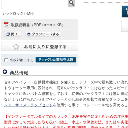
レッドロック (RDR)
取扱説明書（PDF
/
3719.1 KB）
比較対象にする
商品情報
セルフベイラー（自動排水機能）を備えた、シリーズ中で最も激しい流
トウォーター専用に設計され、従来のパックラフトにはなかったスピー
カヤックに近いボトム形状をしており、従来のパックラフトには無い操
ないように作られたセルフベイラーと少し細身の形状で俊敏なダッシュ
ント サイストラップセット
を使用する事で、コントロール性を高める
【インフレータブルタイプのカヤック、SUPを安全に楽しむための注意
製品に対しての誤った取り扱い（陸上・水上）や保管方法、また経年劣
につながる恐れがあります。各製品の取扱説明書「安全上の注意」を必