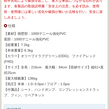
経年劣化により破損を起こし、重大な事故につながる恐れがあり
ます。各製品の取扱説明書「安全上の注意」を必ず読み、使用
前・使用後には著しい劣化や破損が無いか点検を行い、安全に楽
しみましょう。
仕様
【素材】側壁部：1000デニール強化PVC
底部：1000デニール強化PVC
【総重量】7.2kg
【本体重量】6.3kg
【カラー】オリーブドラブグリーン(ODG)、ファイアレッド
(FRD)
【サイズ】全長：216cm 最大幅：94cm【収納サイズ】縦61×直
径25cm
【最大積載量】136kg
【気圧】本体：1.0~3.0psi / フロア：1.0psi
【付属品】シート、ハンドポンプ、コンプレッションストラッ
プ、フィン、リペアキット