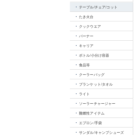
テーブル/チェア/コット
たき火台
クックウエア
バーナー
キャリア
ボトル/小分け容器
食品等
クーラーバッグ
ブランケット/タオル
ライト
ソーラーチャージャー
難燃性アイテム
エプロン/手袋
サンダル/キャンプシューズ