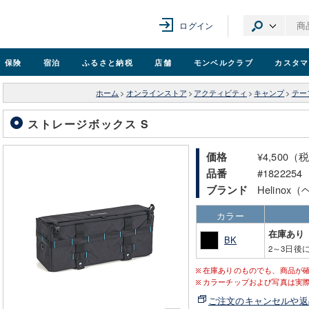
ログイン
保険
宿泊
ふるさと納税
店舗
モンベル
クラブ
カスタマ
ホーム
>
オンラインストア
>
アクティビティ
>
キャンプ
>
テー
ストレージボックス S
¥4,500（
価格
#1822254
品番
Helino
ブランド
カラー
在庫あり
BK
2～3日後
在庫ありのものでも、商品が
カラーチップおよび写真は実
ご注文のキャンセルや返