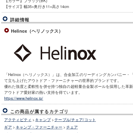
【カラー】ブラック(BK)
【サイズ】幅35×奥行き11×高さ14cm
詳細情報
Helinox（ヘリノックス）
「Helinox（ヘリノックス）」は、合金加工のリーディングカンパニー・
て立ち上げたアウトドア・ファーニチャーの世界的ブランドです。
優れた強度と柔軟性を併せ持つ独自の超軽量合金製ポールを採用した革
アウトドア愛好家の熱い支持を得ています。
https://www.helinox.jp/
この商品が属するカテゴリ
アクティビティ
>
キャンプ
>
テーブル/チェア/コット
ギア
>
キャンプ・ファーニチャー
>
チェア