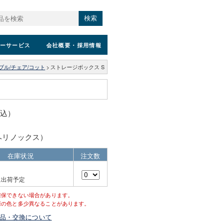
検索
ーサービス
会社概要
・採用情報
ブル/チェア/コット
>
ストレージボックス S
税込）
x（ヘリノックス）
在庫状況
注文数
に出荷予定
確保できない場合があります。
際の色と多少異なることがあります。
品・交換について