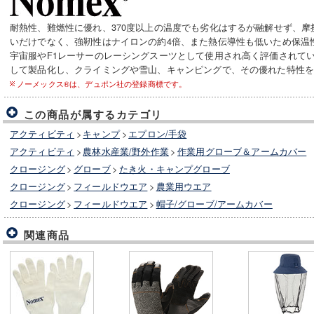
耐熱性、難燃性に優れ、370度以上の温度でも劣化はするが融解せず、
いだけでなく、強靭性はナイロンの約4倍、また熱伝導性も低いため保温
宇宙服やF1レーサーのレーシングスーツとして使用され高く評価されて
して製品化し、クライミングや雪山、キャンピングで、その優れた特性
ノーメックス®は、デュポン社の登録商標です。
この商品が属するカテゴリ
アクティビティ
>
キャンプ
>
エプロン/手袋
アクティビティ
>
農林水産業/野外作業
>
作業用グローブ＆アームカバー
クロージング
>
グローブ
>
たき火・キャンプグローブ
クロージング
>
フィールドウエア
>
農業用ウエア
クロージング
>
フィールドウエア
>
帽子/グローブ/アームカバー
関連商品