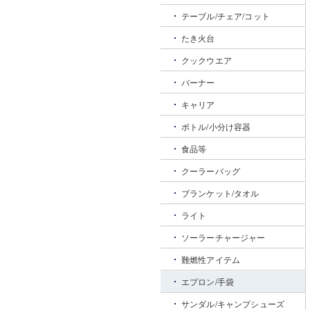
テーブル/チェア/コット
たき火台
クックウエア
バーナー
キャリア
ボトル/小分け容器
食品等
クーラーバッグ
ブランケット/タオル
ライト
ソーラーチャージャー
難燃性アイテム
エプロン/手袋
サンダル/キャンプシューズ