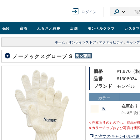
ログイン
保険
宿泊
ふるさと納税
店舗
モンベル
クラブ
カスタマ
ホーム
>
オンラインストア
>
アクティビティ
>
キャン
ノーメックスグローブ S
¥1,870（
価格
#1308034
品番
モンベル
ブランド
カラー
在庫あり
IV
2～3日後
在庫ありのものでも、商品が
カラーチップおよび写真は実
ご注文のキャンセルや返