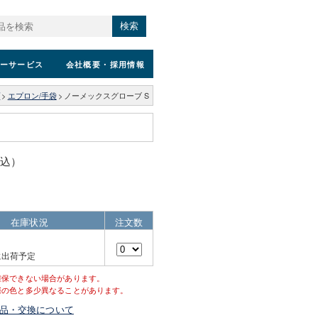
検索
ーサービス
会社概要
・採用情報
プ
>
エプロン/手袋
>
ノーメックスグローブ S
税込）
在庫状況
注文数
に出荷予定
確保できない場合があります。
際の色と多少異なることがあります。
品・交換について