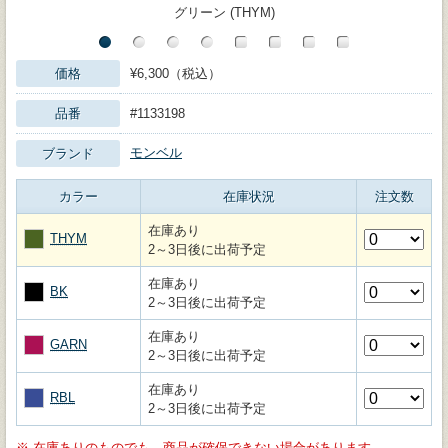
グリーン (THYM)
価格
¥6,300（税込）
品番
#1133198
モンベル
ブランド
カラー
在庫状況
注文数
在庫あり
THYM
2～3日後に出荷予定
在庫あり
BK
2～3日後に出荷予定
在庫あり
GARN
2～3日後に出荷予定
在庫あり
RBL
2～3日後に出荷予定
※
在庫ありのものでも、商品が確保できない場合があります。