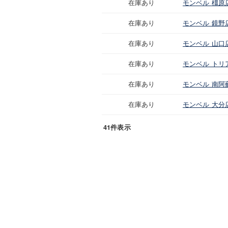
在庫あり
モンベル 橿原
在庫あり
モンベル 鏡野
在庫あり
モンベル 山口
在庫あり
モンベル トリ
在庫あり
モンベル 南阿
在庫あり
モンベル 大分
41件表示