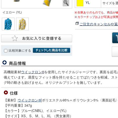
YL
サイズを
イエロー (YL)
在庫ありのものでも、商品が
カラーチップおよび写真は実
ご注文のキャンセルや返
比較対象にする
商品情報
高機能素材
ウイックロン®
を使用したサイクルジャージです。裏面を起毛
備えています。適度なフィット感を持たせることでばたつきを軽減。ス
グ時の動きも妨げません。オリジナルプリントを施しています。
仕様
【素材】
ウイックロン®
[ポリエステル95%＋ポリウレタン5%〈裏面起毛〉
【平均重量】347g
【カラー】ブルー(CNBL)、イエロー(YL)
【サイズ】XS、S、M、L、XL （男女兼用）