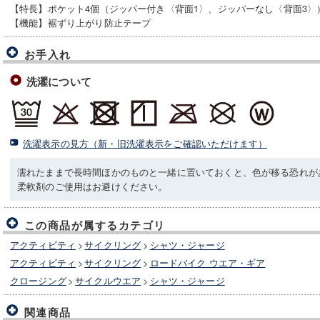
【特長】ポケット4個（ジッパー付き〈背面1〉、ジッパーなし〈背面3〉
【機能】裾ずり上がり防止テープ
お手入れ
洗濯について
洗濯表示の見方（新・旧洗濯表示をご確認いただけます）
濡れたままで長時間ほかのものと一緒に置いておくと、色が移る恐れが
柔軟剤のご使用はお避けください。
この商品が属するカテゴリ
アクティビティ
>
サイクリング
>
シャツ・ジャージ
アクティビティ
>
サイクリング
>
ロードバイク ウエア・ギア
クロージング
>
サイクルウエア
>
シャツ・ジャージ
関連商品