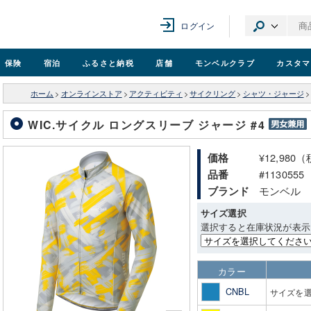
ログイン
保険
宿泊
ふるさと納税
店舗
モンベル
クラブ
カスタマ
ホーム
>
オンラインストア
>
アクティビティ
>
サイクリング
>
シャツ・ジャージ
>
WIC.サイクル ロングスリーブ ジャージ #4
¥12,980
価格
#1130555
品番
モンベル
ブランド
サイズ選択
選択すると在庫状況が表示
カラー
CNBL
サイズを