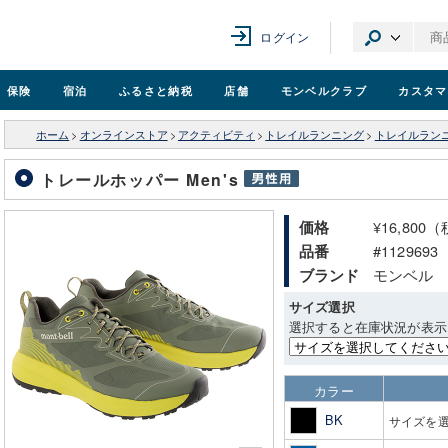
ログイン
保険
宿泊
ふるさと納税
店舗
モンベル
クラブ
カスタマ
ホーム
>
オンラインストア
>
アクティビティ
>
トレイルランニング
>
トレイルラン
トレールホッパー Men's
¥16,800
価格
#1129693
品番
モンベル
ブランド
サイズ選択
選択すると在庫状況が表示
カラー
BK
サイズを