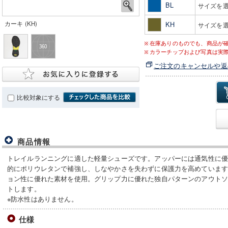
BL
サイズを
カーキ (KH)
KH
サイズを
在庫ありのものでも、商品が
カラーチップおよび写真は実
ご注文のキャンセルや返
比較対象にする
商品情報
トレイルランニングに適した軽量シューズです。アッパーには通気性に
的にポリウレタンで補強し、しなやかさを失わずに保護力を高めていま
ョン性に優れた素材を使用。グリップ力に優れた独自パターンのアウト
トします。
※防水性はありません。
仕様