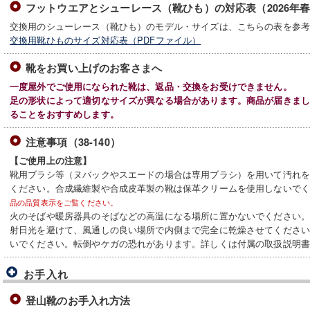
フットウエアとシューレース（靴ひも）の対応表（2026年
交換用のシューレース（靴ひも）のモデル・サイズは、こちらの表を参
交換用靴ひものサイズ対応表（PDFファイル）
靴をお買い上げのお客さまへ
一度屋外でご使用になられた靴は、返品・交換をお受けできません。
足の形状によって適切なサイズが異なる場合があります。商品が届きま
ることをおすすめします。
注意事項（38-140）
【ご使用上の注意】
靴用ブラシ等（ヌバックやスエードの場合は専用ブラシ）を用いて汚れ
ください。合成繊維製や合成皮革製の靴は保革クリームを使用しないで
品の品質表示をご覧ください。
火のそばや暖房器具のそばなどの高温になる場所に置かないでください
射日光を避けて、風通しの良い場所で内側まで完全に乾燥させてくださ
いでください。転倒やケガの恐れがあります。詳しくは付属の取扱説明
お手入れ
登山靴のお手入れ方法