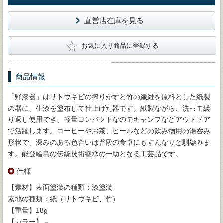
直営店在庫を見る
★
お気に入り商品に登録する
商品情報
「野漆器」はサトウキビの搾りかすと竹の繊維を原料とした紙製
の器に、生漆を塗布して仕上げた器です。紙製ながら、洗って繰
り返し使用でき、軽量コンパクトなのでキャンプなどアウトドア
で活躍します。コーヒーやお茶、ビールなどの飲み物用の湯呑み
形状で、深みのある色合いは普段の食卓にもすんなりと馴染みま
す。能登輪島の伝統技術継承の一助となる工芸品です。
仕様
【素材】表面塗装の種類：漆塗装
素地の種類：紙（サトウキビ、竹）
【重量】18g
【カラー】－