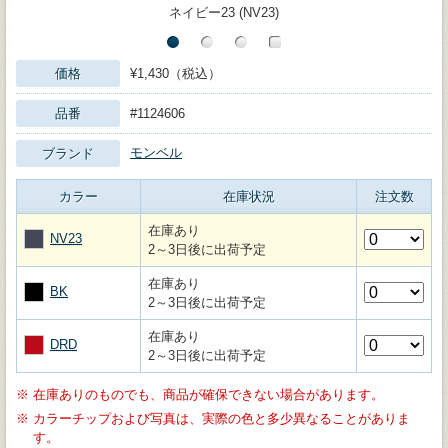
ネイビー23 (NV23)
価格
¥1,430（税込）
品番
#1124606
モンベル
ブランド
カラー
在庫状況
注文数
在庫あり
NV23
2～3日後に出荷予定
在庫あり
BK
2～3日後に出荷予定
在庫あり
DRD
2～3日後に出荷予定
※
在庫ありのものでも、商品が確保できない場合があります。
※
カラーチップおよび写真は、実際の色と多少異なることがありま
す。