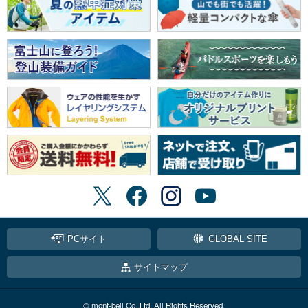
PCサイト
GLOBAL SITE
サイトマップ
© mont-bell Co.,Ltd. All Rights Reserved.