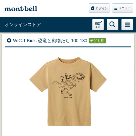
メニュー
ログイン
オンラインストア
WIC.T Kid's 恐竜と動物たち 100-130
子ども用