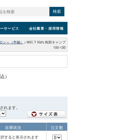
検索
ーサービス
会社概要
・採用情報
ロン＞（半袖）
>
WIC.T Kid's 鳥獣キャンプ
100-130
税込）
されます。
在庫状況
注文数
選択すると表示されます