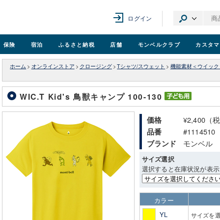
ログイン
保険
宿泊
ふるさと納税
店舗
モンベル
クラブ
カスタマ
ホーム
>
オンラインストア
>
クロージング
>
Tシャツ/スウェット
>
機能素材＜ウイック
WIC.T Kid's 鳥獣キャンプ 100-130
¥2,400（
価格
#1114510
品番
モンベル
ブランド
サイズ選択
選択すると在庫状況が表示
カラー
YL
サイズを