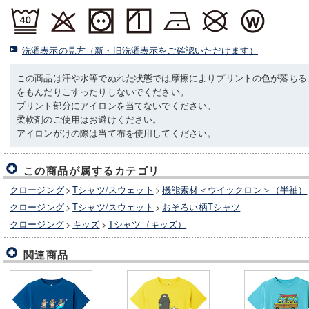
洗濯表示の見方（新・旧洗濯表示をご確認いただけます）
この商品は汗や水等でぬれた状態では摩擦によりプリントの色が落ちる
をもんだりこすったりしないでください。
プリント部分にアイロンを当てないでください。
柔軟剤のご使用はお避けください。
アイロンがけの際は当て布を使用してください。
この商品が属するカテゴリ
クロージング
>
Tシャツ/スウェット
>
機能素材＜ウイックロン＞（半袖）
クロージング
>
Tシャツ/スウェット
>
おそろい柄Tシャツ
クロージング
>
キッズ
>
Tシャツ（キッズ）
関連商品