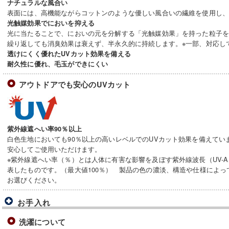
ナチュラルな風合い
表面には、高機能ながらコットンのような優しい風合いの繊維を使用し
光触媒効果でにおいを抑える
光に当たることで、においの元を分解する「光触媒効果」を持った粒子
繰り返しても消臭効果は衰えず、半永久的に持続します。※一部、対応し
透けにくく優れたUVカット効果を備える
耐久性に優れ、毛玉ができにくい
アウトドアでも安心のUVカット
紫外線遮へい率90％以上
白色生地においても90％以上の高いレベルでのUVカット効果を備えてい
安心してご使用いただけます。
※紫外線遮へい率（％）とは人体に有害な影響を及ぼす紫外線波長（UV-A
表したものです。（最大値100％） 製品の色の濃淡、構造や仕様によ
お選びください。
お手入れ
洗濯について