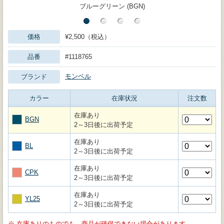
ブルーグリーン (BGN)
価格
¥2,500（税込）
品番
#1118765
モンベル
ブランド
カラー
在庫状況
注文数
在庫あり
BGN
2～3日後に出荷予定
在庫あり
BL
2～3日後に出荷予定
在庫あり
CPK
2～3日後に出荷予定
在庫あり
YL25
2～3日後に出荷予定
※
在庫ありのものでも、商品が確保できない場合があります。