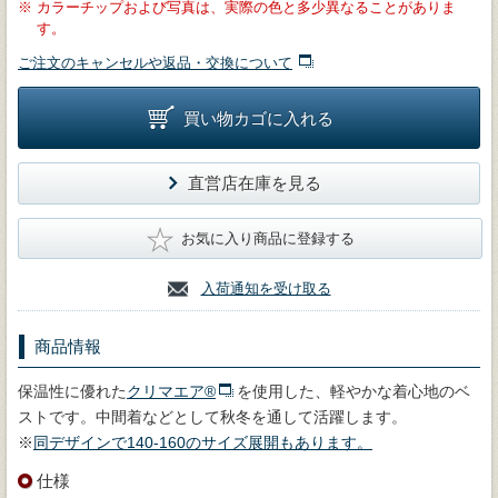
※
カラーチップおよび写真は、実際の色と多少異なることがありま
す。
ご注文のキャンセルや返品・交換について
買い物カゴに入れる
直営店在庫を見る
★
お気に入り商品に登録する
入荷通知を受け取る
商品情報
保温性に優れた
クリマエア®
を使用した、軽やかな着心地のベ
ストです。中間着などとして秋冬を通して活躍します。
※
同デザインで140-160のサイズ展開もあります。
仕様