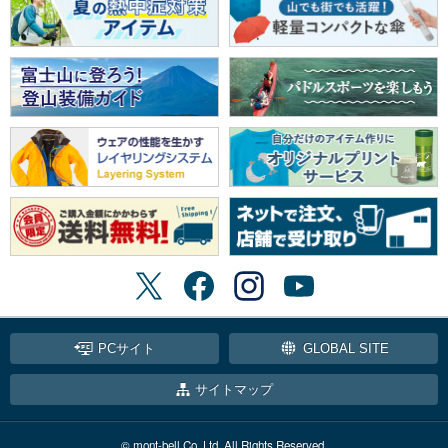
PCサイト
GLOBAL SITE
サイトマップ
© mont-bell Co.,Ltd. All Rights Reserved.