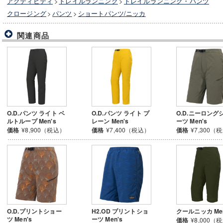
アクティビティ
>
トレイルランニング
>
トレイルランニング・パンツ
クロージング
>
パンツ
>
ショートパンツ/ニッカ
関連商品
O.D.パンツ ライト ベ
O.D.パンツ ライト プ
O.D.ニーロング
ルトループ Men's
レーン Men's
ーツ Men's
価格
¥8,900（税込）
価格
¥7,400（税込）
価格
¥7,300（
O.D.プリントショー
H2.OD プリントショ
クールニッカ Men
ツ Men's
ーツ Men's
価格
¥8,000（