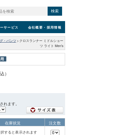
検索
ーサービス
会社概要
・採用情報
グ・パンツ
>
クロスランナー ミドルショー
ツ ライト Men's
税込）
されます。
在庫状況
注文数
選択すると表示されます