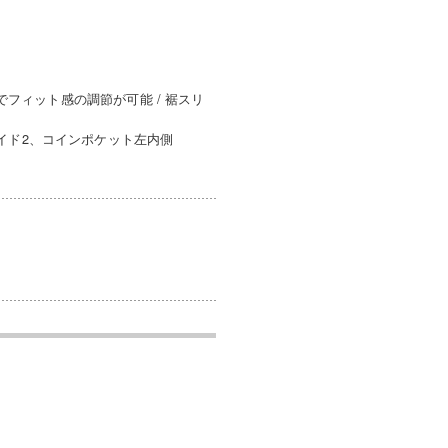
でフィット感の調節が可能 / 裾スリ
イド2、コインポケット左内側