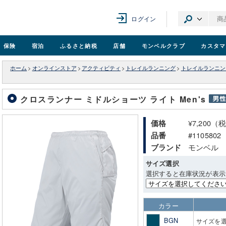
ログイン
保険
宿泊
ふるさと納税
店舗
モンベル
クラブ
カスタマ
ホーム
>
オンラインストア
>
アクティビティ
>
トレイルランニング
>
トレイルランニン
クロスランナー ミドルショーツ ライト Men's
¥7,200（
価格
#1105802
品番
モンベル
ブランド
サイズ選択
選択すると在庫状況が表示
カラー
BGN
サイズを