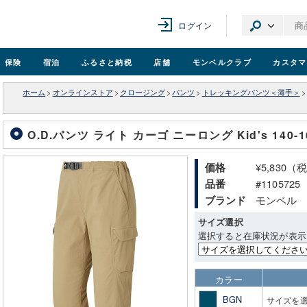
ログイン
保険
宿泊
ふるさと納税
店舗
モンベル
クラブ
カスタマ
ホーム
>
オンラインストア
>
クロージング
>
パンツ
>
トレッキングパンツ＜薄手＞
>
O.D.パンツ ライト カーゴ ニーロング Kid's 140-1
¥5,830（
価格
#1105725
品番
モンベル
ブランド
サイズ選択
選択すると在庫状況が表示
カラー
BGN
サイズを