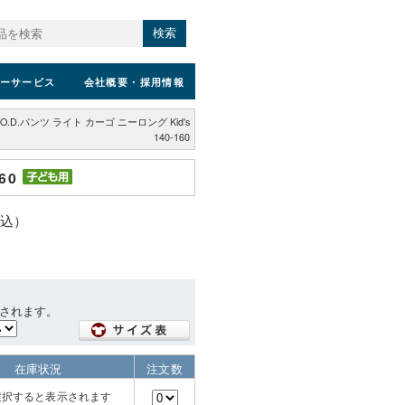
検索
ーサービス
会社概要
・採用情報
O.D.パンツ ライト カーゴ ニーロング Kid's
140-160
60
税込）
されます。
在庫状況
注文数
選択すると表示されます