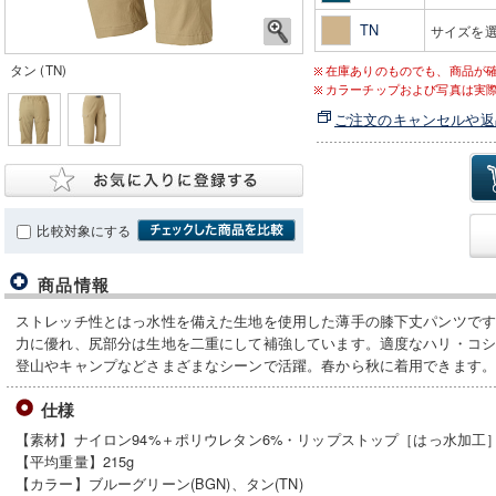
TN
サイズを
タン (TN)
在庫ありのものでも、商品が
カラーチップおよび写真は実
ご注文のキャンセルや返
比較対象にする
商品情報
ストレッチ性とはっ水性を備えた生地を使用した薄手の膝下丈パンツで
力に優れ、尻部分は生地を二重にして補強しています。適度なハリ・コ
登山やキャンプなどさまざまなシーンで活躍。春から秋に着用できます
仕様
【素材】ナイロン94%＋ポリウレタン6%・リップストップ［はっ水加工
【平均重量】215g
【カラー】ブルーグリーン(BGN)、タン(TN)