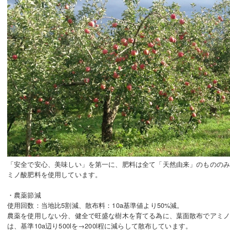
「安全で安心、美味しい」を第一に、肥料は全て「天然由来」のもののみ
ミノ酸肥料を使用しています。
・農薬節減
使用回数：当地比5割減、散布料：10a基準値より50%減。
農薬を使用しない分、健全で旺盛な樹木を育てる為に、葉面散布でアミ
は、基準10a辺り500lを→200l程に減らして散布しています。