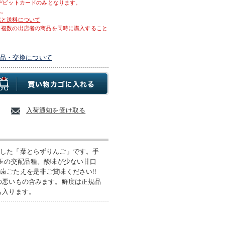
デビットカードのみとなります。
ん。
示と送料について
、複数の出店者の商品を同時に購入すること
品・交換について
入荷通知を受け取る
収した「葉とらずりんご」です。手
紅玉の交配品種。酸味が少ない甘口
歯ごたえを是非ご賞味ください!!
の悪いもの含みます。鮮度は正規品
も入ります。