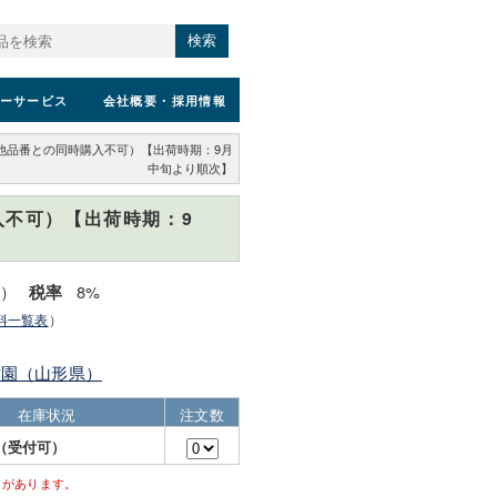
検索
ーサービス
会社概要
・採用情報
（他品番との同時購入不可）【出荷時期：9月
中旬より順次】
入不可）【出荷時期：9
込）
8%
税率
料一覧表
）
樹園（山形県）
在庫状況
注文数
（受付可）
とがあります。