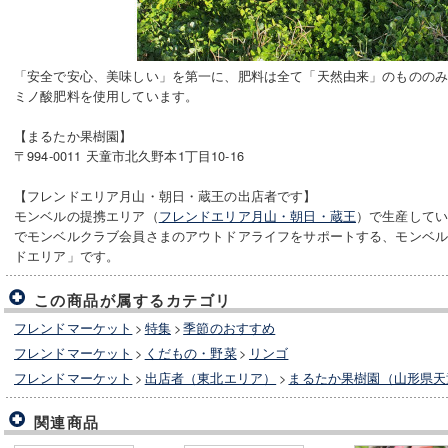
「安全で安心、美味しい」を第一に、肥料は全て「天然由来」のもののみ
ミノ酸肥料を使用しています。
【まるたか果樹園】
〒994-0011 天童市北久野本1丁目10-16
【フレンドエリア月山・朝日・蔵王の出店者です】
モンベルの提携エリア（
フレンドエリア月山・朝日・蔵王
）で生産して
でモンベルクラブ会員さまのアウトドアライフをサポートする、モンベ
ドエリア」です。
この商品が属するカテゴリ
フレンドマーケット
>
特集
>
季節のおすすめ
フレンドマーケット
>
くだもの・野菜
>
リンゴ
フレンドマーケット
>
出店者（東北エリア）
>
まるたか果樹園（山形県天
関連商品