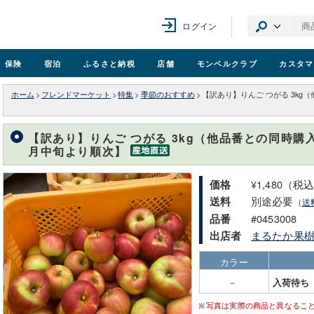
ログイン
保険
宿泊
ふるさと納税
店舗
モンベル
クラブ
カスタマ
ホーム
>
フレンドマーケット
>
特集
>
季節のおすすめ
>
【訳あり】りんご つがる 3kg
【訳あり】りんご つがる 3kg（他品番との同時購
月中旬より順次】
¥1,480（税
価格
別途必要
送料
（
送
#0453008
品番
まるたか果
出店者
カラー
－
入荷待ち
写真は実際の商品と異なるこ