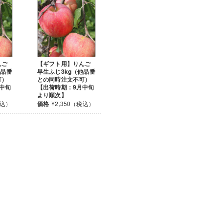
んご
【ギフト用】りんご
他品番
早生ふじ3kg（他品番
可）
との同時注文不可）
中旬
【出荷時期：9月中旬
より順次】
税込）
価格
¥2,350（税込）