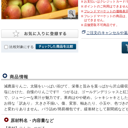
お支払いはクレジットカード/
ポイントのご利用はできませ
フレンドマーケットの価格表
フレンドマーケットの商品は
はできません。
店舗受取不可商品です。
ご注文のキャンセルや返
比較対象にする
商品情報
減農薬りんご。太陽をいっぱい浴びて、栄養と旨みを葉っぱから沢山吸
塩にかけた、自慢のりんごです!! つがるは、ゴールデンデリシャスと
で、ジューシーな果汁が魅力です。果肉はやや硬め。シャキシャキとした
お得な「訳あり」 大きさ不揃い。傷、変形、軸あたり、小玉や、色づき
と変わりありません。バラ詰め/簡易梱包です。緩衝材として新聞紙など
原材料名・内容量など
【素材】りんご つがる