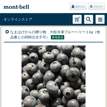
メニュー
ログイン
オンラインストア
なまはげからの贈り物 大粒冷凍ブルーベリー１kg（他
品番との同時注文不可）
産地直送