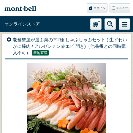
メニュー
ログイン
オンラインストア
老舗蟹屋が選ぶ海の幸2種 しゃぶしゃぶセット ( 生ずわい
がに棒肉 / アルゼンチン赤エビ 開き)（他品番との同時購
入不可）
産地直送