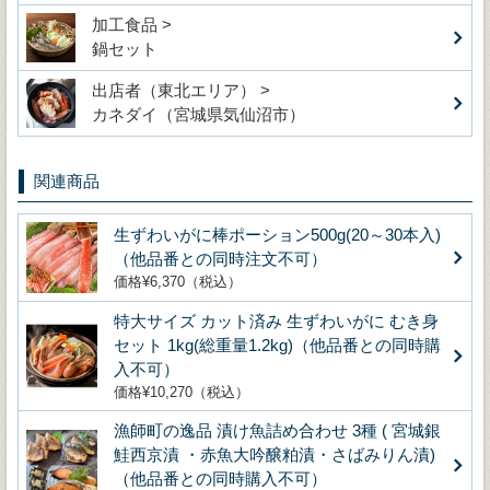
加工食品 >
鍋セット
出店者（東北エリア） >
カネダイ（宮城県気仙沼市）
関連商品
生ずわいがに棒ポーション500g(20～30本入)
（他品番との同時注文不可）
価格¥6,370（税込）
特大サイズ カット済み 生ずわいがに むき身
セット 1kg(総重量1.2kg)（他品番との同時購
入不可）
価格¥10,270（税込）
漁師町の逸品 漬け魚詰め合わせ 3種 ( 宮城銀
鮭西京漬 ・赤魚大吟醸粕漬・さばみりん漬)
（他品番との同時購入不可）