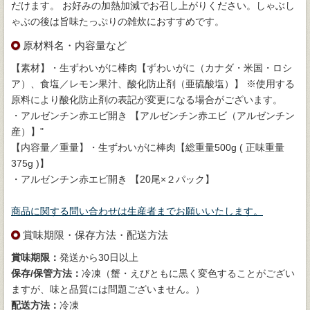
だけます。 お好みの加熱加減でお召し上がりください。しゃぶし
ゃぶの後は旨味たっぷりの雑炊におすすめです。
原材料名・内容量など
【素材】・生ずわいがに棒肉【ずわいがに（カナダ・米国・ロシ
ア）、食塩／レモン果汁、酸化防止剤（亜硫酸塩）】 ※使用する
原料により酸化防止剤の表記が変更になる場合がございます。
・アルゼンチン赤エビ開き 【アルゼンチン赤エビ（アルゼンチン
産）】"
【内容量／重量】・生ずわいがに棒肉【総重量500g ( 正味重量
375g )】
・アルゼンチン赤エビ開き 【20尾×２パック】
商品に関する問い合わせは生産者までお願いいたします。
賞味期限・保存方法・配送方法
賞味期限：
発送から30日以上
保存/保管方法：
冷凍（蟹・えびともに黒く変色することがござい
ますが、味と品質には問題ございません。）
配送方法：
冷凍