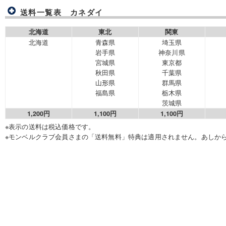
送料一覧表 カネダイ
北海道
東北
関東
北海道
青森県
埼玉県
岩手県
神奈川県
宮城県
東京都
秋田県
千葉県
山形県
群馬県
福島県
栃木県
茨城県
1,200円
1,100円
1,100円
※表示の送料は税込価格です。
※モンベルクラブ会員さまの「送料無料」特典は適用されません。あしか