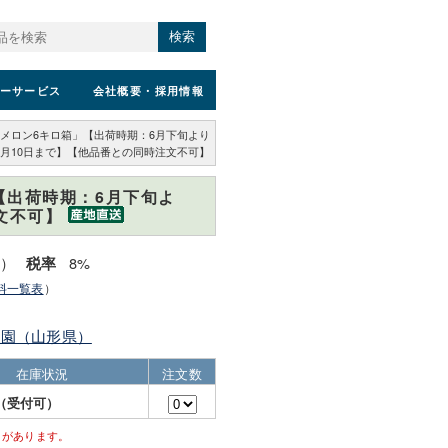
検索
ーサービス
会社概要
・採用情報
メロン6キロ箱」【出荷時期：6月下旬より
：8月10日まで】【他品番との同時注文不可】
【出荷時期：6月下旬よ
文不可】
込）
8%
税率
料一覧表
）
農園（山形県）
在庫状況
注文数
（受付可）
とがあります。