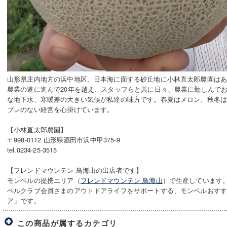
山形県庄内地方の浜中地区、日本海に面する砂丘地に小林直太郎農園は
農業の道に進んで20年を越え、スタッフらと共に日々、農業に勤しんで
な地下水、寒暖差の大きい気候が私達の味方です。春夏はメロン、秋冬
ブレのない経営を心掛けています。
【小林直太郎農園】
〒998-0112 山形県酒田市浜中甲375-9
tel.0234-25-3515
【フレンドマウンテン 鳥海山の出店者です】
モンベルの提携エリア（
フレンドマウンテン 鳥海山
）で生産しています
ベルクラブ会員さまのアウトドアライフをサポートする、モンベルおす
ア」です。
この商品が属するカテゴリ