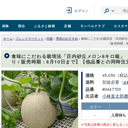
ログイン
保険
宿泊
ふるさと納税
店舗
モンベル
クラブ
カスタマ
ホーム
>
フレンドマーケット
>
特集
>
季節のおすすめ
>
食味にこだわる栽培法「庄内砂丘
/ 販売時期
食味にこだわる栽培法「庄内砂丘メロン6キロ箱」
り / 販売時期：8月10日まで】【他品番との同時注
¥5,050（税
価格
別途必要
送料
（
送
#0447703
品番
小林直太郎
出店者
カラー
－
入荷待ち
写真は実際の商品と異なるこ