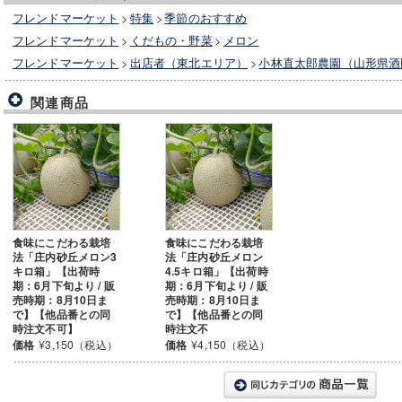
フレンドマーケット
>
特集
>
季節のおすすめ
フレンドマーケット
>
くだもの・野菜
>
メロン
フレンドマーケット
>
出店者（東北エリア）
>
小林直太郎農園（山形県酒
関連商品
食味にこだわる栽培
食味にこだわる栽培
法「庄内砂丘メロン3
法「庄内砂丘メロン
キロ箱」【出荷時
4.5キロ箱」【出荷時
期：6月下旬より / 販
期：6月下旬より / 販
売時期：8月10日ま
売時期：8月10日ま
で】【他品番との同
で】【他品番との同
時注文不可】
時注文不
価格
¥3,150（税込）
価格
¥4,150（税込）