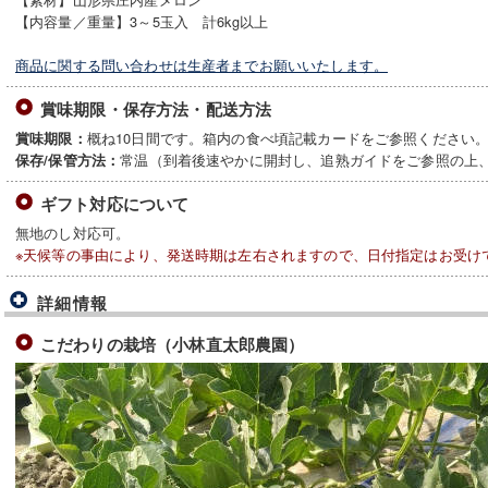
【内容量／重量】3～5玉入 計6kg以上
商品に関する問い合わせは生産者までお願いいたします。
賞味期限・保存方法・配送方法
概ね10日間です。箱内の食べ頃記載カードをご参照ください
賞味期限：
常温（到着後速やかに開封し、追熟ガイドをご参照の上
保存/保管方法：
ギフト対応について
無地のし対応可。
※天候等の事由により、発送時期は左右されますので、日付指定はお受け
詳細情報
こだわりの栽培（小林直太郎農園）