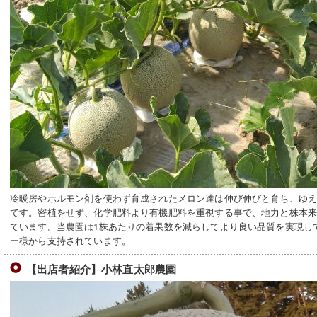
冷暖房やホルモン剤を使わず育成されたメロン達は伸び伸びと育ち、ゆ
です。密植をせず、化学肥料より有機肥料を重視する事で、地力と株本
ています。当農園は1株あたりの着果数を減らしてより良い品質を実現し
ー様から支持されています。
【出店者紹介】小林直太郎農園